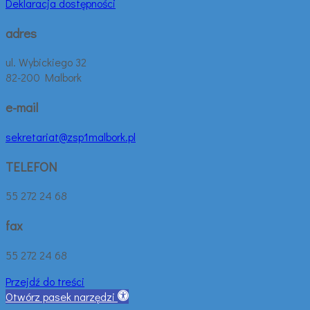
Deklaracja dostępności
adres
ul. Wybickiego 32
82-200 Malbork
e-mail
sekretariat@zsp1malbork.pl
TELEFON
55 272 24 68
fax
55 272 24 68
Przejdź do treści
Otwórz pasek narzędzi