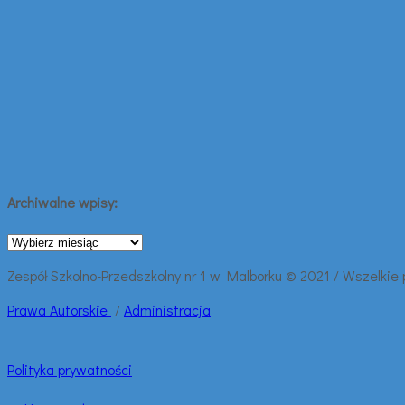
Archiwalne wpisy:
Archiwalne
wpisy:
Zespół Szkolno-Przedszkolny nr 1 w Malborku © 2021 / Wszelkie
Prawa
Autorskie
/
Administracja
Polityka prywatności