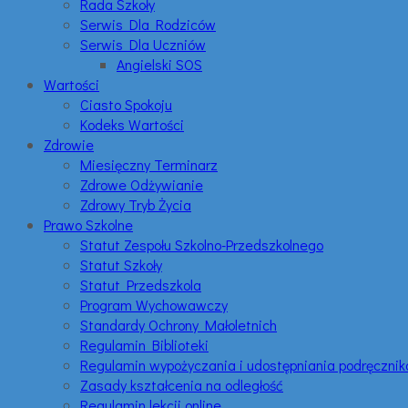
Rada Szkoły
Serwis Dla Rodziców
Serwis Dla Uczniów
Angielski SOS
Wartości
Ciasto Spokoju
Kodeks Wartości
Zdrowie
Miesięczny Terminarz
Zdrowe Odżywianie
Zdrowy Tryb Życia
Prawo Szkolne
Statut Zespołu Szkolno-Przedszkolnego
Statut Szkoły
Statut Przedszkola
Program Wychowawczy
Standardy Ochrony Małoletnich
Regulamin Biblioteki
Regulamin wypożyczania i udostępniania podręczni
Zasady kształcenia na odległość
Regulamin lekcji online