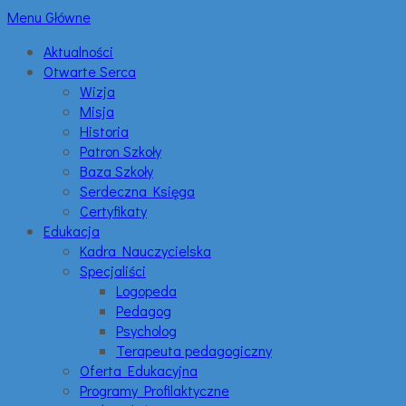
Menu Główne
Aktualności
Otwarte Serca
Wizja
Misja
Historia
Patron Szkoły
Baza Szkoły
Serdeczna Księga
Certyfikaty
Edukacja
Kadra Nauczycielska
Specjaliści
Logopeda
Pedagog
Psycholog
Terapeuta pedagogiczny
Oferta Edukacyjna
Programy Profilaktyczne