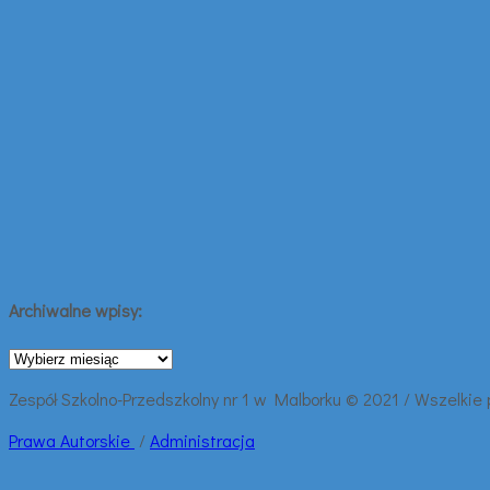
Archiwalne wpisy:
Archiwalne
wpisy:
Zespół Szkolno-Przedszkolny nr 1 w Malborku © 2021 / Wszelkie
Prawa
Autorskie
/
Administracja