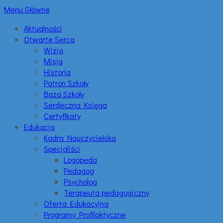
Menu Główne
Aktualności
Otwarte Serca
Wizja
Misja
Historia
Patron Szkoły
Baza Szkoły
Serdeczna Księga
Certyfikaty
Edukacja
Kadra Nauczycielska
Specjaliści
Logopeda
Pedagog
Psycholog
Terapeuta pedagogiczny
Oferta Edukacyjna
Programy Profilaktyczne