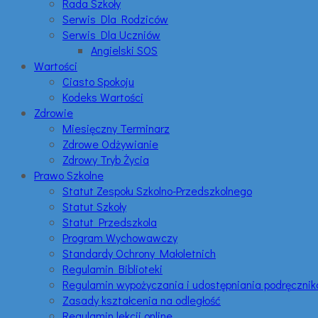
Rada Szkoły
Serwis Dla Rodziców
Serwis Dla Uczniów
Angielski SOS
Wartości
Ciasto Spokoju
Kodeks Wartości
Zdrowie
Miesięczny Terminarz
Zdrowe Odżywianie
Zdrowy Tryb Życia
Prawo Szkolne
Statut Zespołu Szkolno-Przedszkolnego
Statut Szkoły
Statut Przedszkola
Program Wychowawczy
Standardy Ochrony Małoletnich
Regulamin Biblioteki
Regulamin wypożyczania i udostępniania podręczni
Zasady kształcenia na odległość
Regulamin lekcji online