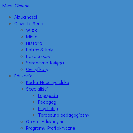
Menu Główne
Aktualności
Otwarte Serca
Wizja
Misja
Historia
Patron Szkoły
Baza Szkoły
Serdeczna Księga
Certyfikaty
Edukacja
Kadra Nauczycielska
Specjaliści
Logopeda
Pedagog
Psycholog
Terapeuta pedagogiczny
Oferta Edukacyjna
Programy Profilaktyczne