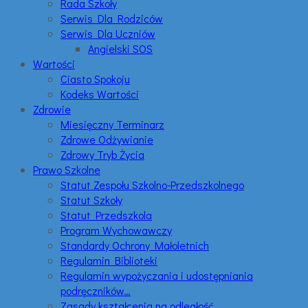
Rada Szkoły
Serwis Dla Rodziców
Serwis Dla Uczniów
Angielski SOS
Wartości
Ciasto Spokoju
Kodeks Wartości
Zdrowie
Miesięczny Terminarz
Zdrowe Odżywianie
Zdrowy Tryb Życia
Prawo Szkolne
Statut Zespołu Szkolno-Przedszkolnego
Statut Szkoły
Statut Przedszkola
Program Wychowawczy
Standardy Ochrony Małoletnich
Regulamin Biblioteki
Regulamin wypożyczania i udostępniania
podręczników…
Zasady kształcenia na odległość