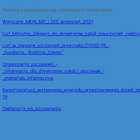
Prosimy o zapoznanie się z poniższymi materiałami:
Wytyczne_MEiN_MZ_i_GIS_wrzesień_2021
List_Ministra_Zdrowia_do_dyrektorów_szkół,_nauczycieli,_rod
List_w_sprawie_szczepień_przeciwko_COVID-19_-
_Fundacja_„Rodzice_Szkole”
Organizacja_szczepień_–
_informacja_dla_dyrektorów_szkół_i_placówek_-
_materiały_infomacyjne
Kwestionariusz_wstępnego_wywiadu_przesiewowego_przed_szc
19
Deklaracja_na_szczepienia