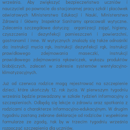
września. Aby zwiększyć bezpieczeństwo uczniów i
nauczycieli po powrocie do stacjonarnej pracy szkół i placówek
oświatowych Ministerstwo Edukacji i Nauki, Ministerstwo
Zdrowia i Główny Inspektor Sanitarny opracowali wytyczne.
Zalecenia szczegółowe dotyczą: organizacji zajęć, higieny,
czyszczenia i dezynfekcji pomieszczeń i powierzchni,
gastronomii i inne. W wytycznych znalazły się także odnośniki
do: instrukcji mycia rąk, instrukcji dezynfekcji rąk, instrukcji
prawidłowego zdejmowania maseczki, instrukcji
prawidłowego zdejmowania rękawiczek, wykazu produktów
biobójczych, zaleceń w zakresie systemów wentylacyjno-
klimatyzacyjnych.
Już od czerwca rodzice mogą rejestrować na szczepienie
dzieci, które ukończyły 12. rok życia. W pierwszym tygodniu
września będzie prowadzony w szkole tydzień informacyjny o
szczepieniach. Odbędą się lekcje o zdrowiu oraz spotkania z
rodzicami o charakterze informacyjno-edukacyjnym. W drugim
tygodniu zostaną zebrane deklaracje od rodziców i wypełnione
formularze ze zgodą, tak by w trzecim tygodniu września
rozpocząć szczepienia dla uczniów.