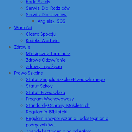
Rada Szkoły
Serwis Dla Rodziców
Serwis Dla Uczniów
Angielski SOS
Wartości
Ciasto Spokoju
Kodeks Wartości
Zdrowie
Miesięczny Terminarz
Zdrowe Odżywianie
Zdrowy Tryb Życia
Prawo Szkolne
Statut Zespołu Szkolno-Przedszkolnego
Statut Szkoły
Statut Przedszkola
Program Wychowawczy
Standardy Ochrony Małoletnich
Regulamin Biblioteki
Regulamin wypożyczania i udostępniania
podręczników…
Zasady kształcenia na odległość