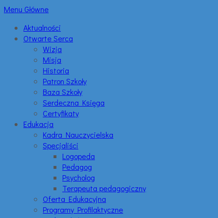
Menu Główne
Aktualności
Otwarte Serca
Wizja
Misja
Historia
Patron Szkoły
Baza Szkoły
Serdeczna Księga
Certyfikaty
Edukacja
Kadra Nauczycielska
Specjaliści
Logopeda
Pedagog
Psycholog
Terapeuta pedagogiczny
Oferta Edukacyjna
Programy Profilaktyczne