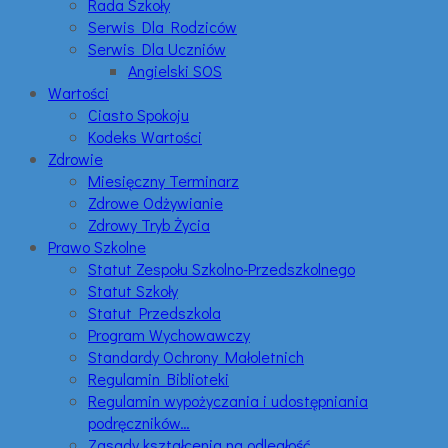
Rada Szkoły
Serwis Dla Rodziców
Serwis Dla Uczniów
Angielski SOS
Wartości
Ciasto Spokoju
Kodeks Wartości
Zdrowie
Miesięczny Terminarz
Zdrowe Odżywianie
Zdrowy Tryb Życia
Prawo Szkolne
Statut Zespołu Szkolno-Przedszkolnego
Statut Szkoły
Statut Przedszkola
Program Wychowawczy
Standardy Ochrony Małoletnich
Regulamin Biblioteki
Regulamin wypożyczania i udostępniania
podręczników…
Zasady kształcenia na odległość