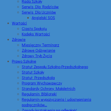
Rada Szkoły
Serwis Dla Rodziców
Serwis Dla Uczniów
Angielski SOS
Wartości
Ciasto Spokoju
Kodeks Wartości
Zdrowie
Miesięczny Terminarz
Zdrowe Odżywianie
Zdrowy Tryb Życia
Prawo Szkolne
Statut Zespołu Szkolno-Przedszkolnego
Statut Szkoły
Statut Przedszkola
Program Wychowawczy
Standardy Ochrony Małoletnich
Regulamin Biblioteki
Regulamin wypożyczania i udostępniania
podręczników…
Zasady kształcenia na odległość