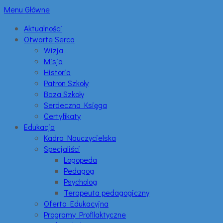
Menu Główne
Aktualności
Otwarte Serca
Wizja
Misja
Historia
Patron Szkoły
Baza Szkoły
Serdeczna Księga
Certyfikaty
Edukacja
Kadra Nauczycielska
Specjaliści
Logopeda
Pedagog
Psycholog
Terapeuta pedagogiczny
Oferta Edukacyjna
Programy Profilaktyczne