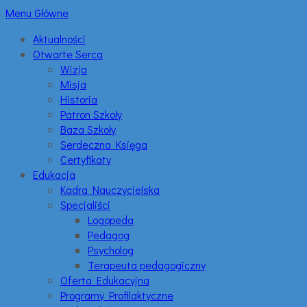
Menu Główne
Aktualności
Otwarte Serca
Wizja
Misja
Historia
Patron Szkoły
Baza Szkoły
Serdeczna Księga
Certyfikaty
Edukacja
Kadra Nauczycielska
Specjaliści
Logopeda
Pedagog
Psycholog
Terapeuta pedagogiczny
Oferta Edukacyjna
Programy Profilaktyczne