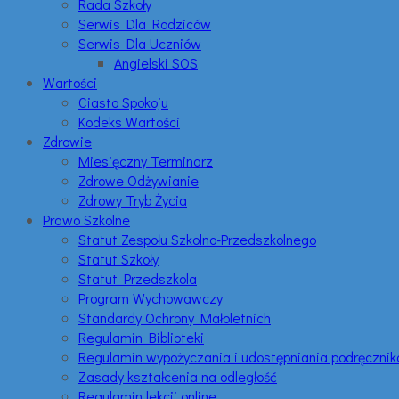
Rada Szkoły
Serwis Dla Rodziców
Serwis Dla Uczniów
Angielski SOS
Wartości
Ciasto Spokoju
Kodeks Wartości
Zdrowie
Miesięczny Terminarz
Zdrowe Odżywianie
Zdrowy Tryb Życia
Prawo Szkolne
Statut Zespołu Szkolno-Przedszkolnego
Statut Szkoły
Statut Przedszkola
Program Wychowawczy
Standardy Ochrony Małoletnich
Regulamin Biblioteki
Regulamin wypożyczania i udostępniania podręczni
Zasady kształcenia na odległość
Regulamin lekcji online