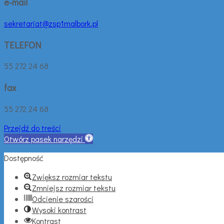
e-mail
sekretariat@zsp1malbork.pl
TELEFON
55 272 24 68
fax
55 272 24 68
Przejdź do treści
Otwórz pasek narzędzi
Dostępność
Zwiększ rozmiar tekstu
Zmniejsz rozmiar tekstu
Odcienie szarości
Wysoki kontrast
Kontrast