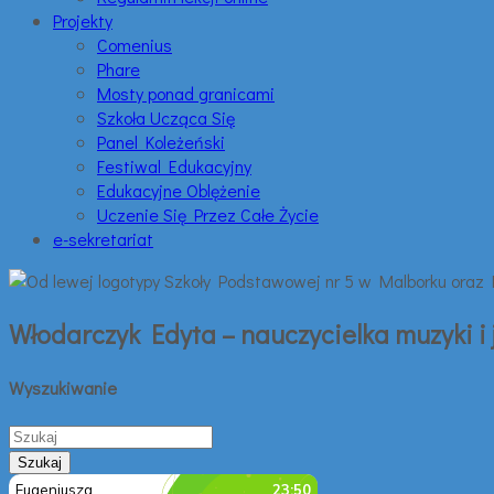
Projekty
Comenius
Phare
Mosty ponad granicami
Szkoła Ucząca Się
Panel Koleżeński
Festiwal Edukacyjny
Edukacyjne Oblężenie
Uczenie Się Przez Całe Życie
e-sekretariat
Włodarczyk Edyta – nauczycielka muzyki i
Wyszukiwanie