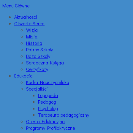
Menu Główne
Aktualności
Otwarte Serca
Wizja
Misja
Historia
Patron Szkoły
Baza Szkoły
Serdeczna Księga
Certyfikaty
Edukacja
Kadra Nauczycielska
Specjaliści
Logopeda
Pedagog
Psycholog
Terapeuta pedagogiczny
Oferta Edukacyjna
Programy Profilaktyczne