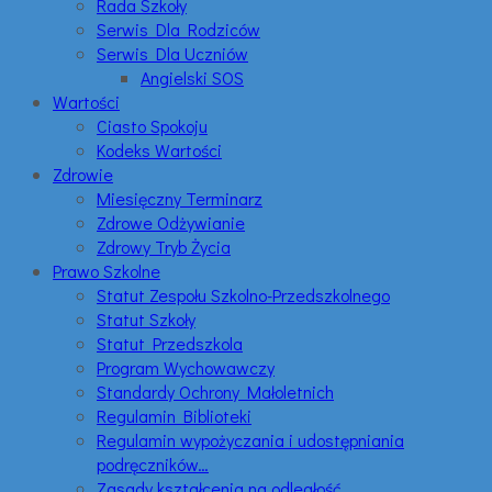
Rada Szkoły
Serwis Dla Rodziców
Serwis Dla Uczniów
Angielski SOS
Wartości
Ciasto Spokoju
Kodeks Wartości
Zdrowie
Miesięczny Terminarz
Zdrowe Odżywianie
Zdrowy Tryb Życia
Prawo Szkolne
Statut Zespołu Szkolno-Przedszkolnego
Statut Szkoły
Statut Przedszkola
Program Wychowawczy
Standardy Ochrony Małoletnich
Regulamin Biblioteki
Regulamin wypożyczania i udostępniania
podręczników…
Zasady kształcenia na odległość