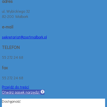
adres
ul. Wybickiego 32
82-200 Malbork
e-mail
sekretariat@zsp1malbork.pl
TELEFON
55 272 24 68
fax
55 272 24 68
Przejdź do treści
Otwórz pasek narzędzi
Dostępność