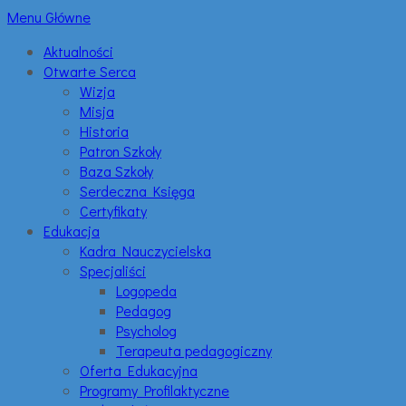
Menu Główne
Aktualności
Otwarte Serca
Wizja
Misja
Historia
Patron Szkoły
Baza Szkoły
Serdeczna Księga
Certyfikaty
Edukacja
Kadra Nauczycielska
Specjaliści
Logopeda
Pedagog
Psycholog
Terapeuta pedagogiczny
Oferta Edukacyjna
Programy Profilaktyczne