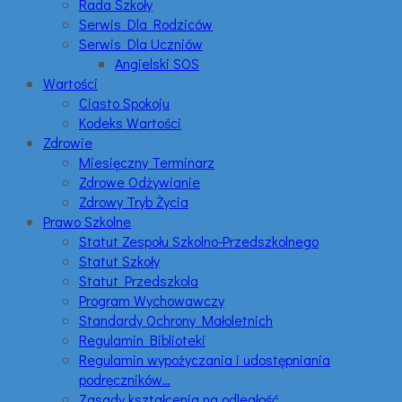
Rada Szkoły
Serwis Dla Rodziców
Serwis Dla Uczniów
Angielski SOS
Wartości
Ciasto Spokoju
Kodeks Wartości
Zdrowie
Miesięczny Terminarz
Zdrowe Odżywianie
Zdrowy Tryb Życia
Prawo Szkolne
Statut Zespołu Szkolno-Przedszkolnego
Statut Szkoły
Statut Przedszkola
Program Wychowawczy
Standardy Ochrony Małoletnich
Regulamin Biblioteki
Regulamin wypożyczania i udostępniania
podręczników…
Zasady kształcenia na odległość