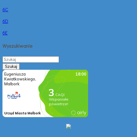
6C
6D
6E
Wyszukiwanie