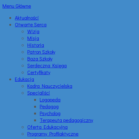
Menu Główne
Aktualności
Otwarte Serca
Wizja
Misja
Historia
Patron Szkoły
Baza Szkoły
Serdeczna Księga
Certyfikaty
Edukacja
Kadra Nauczycielska
Specjaliści
Logopeda
Pedagog
Psycholog
Terapeuta pedagogiczny
Oferta Edukacyjna
Programy Profilaktyczne