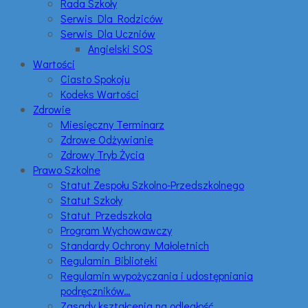
Rada Szkoły
Serwis Dla Rodziców
Serwis Dla Uczniów
Angielski SOS
Wartości
Ciasto Spokoju
Kodeks Wartości
Zdrowie
Miesięczny Terminarz
Zdrowe Odżywianie
Zdrowy Tryb Życia
Prawo Szkolne
Statut Zespołu Szkolno-Przedszkolnego
Statut Szkoły
Statut Przedszkola
Program Wychowawczy
Standardy Ochrony Małoletnich
Regulamin Biblioteki
Regulamin wypożyczania i udostępniania
podręczników…
Zasady kształcenia na odległość