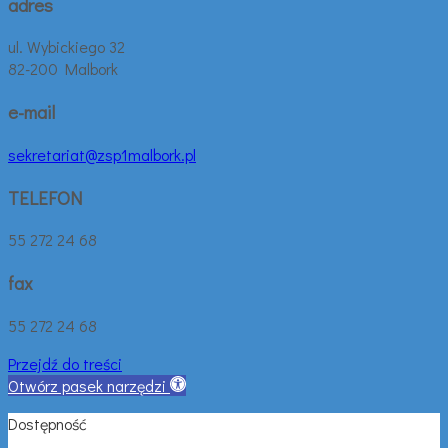
adres
ul. Wybickiego 32
82-200 Malbork
e-mail
sekretariat@zsp1malbork.pl
TELEFON
55 272 24 68
fax
55 272 24 68
Przejdź do treści
Otwórz pasek narzędzi
Dostępność