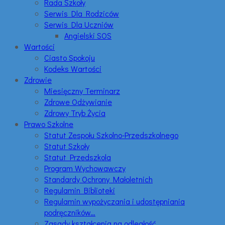
Rada Szkoły
Serwis Dla Rodziców
Serwis Dla Uczniów
Angielski SOS
Wartości
Ciasto Spokoju
Kodeks Wartości
Zdrowie
Miesięczny Terminarz
Zdrowe Odżywianie
Zdrowy Tryb Życia
Prawo Szkolne
Statut Zespołu Szkolno-Przedszkolnego
Statut Szkoły
Statut Przedszkola
Program Wychowawczy
Standardy Ochrony Małoletnich
Regulamin Biblioteki
Regulamin wypożyczania i udostępniania
podręczników…
Zasady kształcenia na odległość