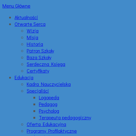
Menu Główne
Aktualności
Otwarte Serca
Wizja
Misja
Historia
Patron Szkoły
Baza Szkoły
Serdeczna Księga
Certyfikaty
Edukacja
Kadra Nauczycielska
Specjaliści
Logopeda
Pedagog
Psycholog
Terapeuta pedagogiczny
Oferta Edukacyjna
Programy Profilaktyczne