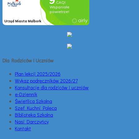
Dla Rodziców i Uczniów
Plan lekcji 2025/2026
Wykaz podręczników 2026/27
Konsultacje dla rodziców i uczniów
e-Dziennik
Świetlica Szkolna
Szef Kuchni Poleca
Biblioteka Szkolna
Nasi Darczyńcy
Kontakt