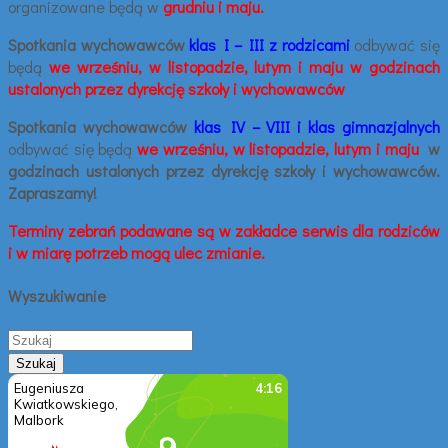
organizowane będą w
grudniu i maju.
Spotkania wychowawców
klas I – III z rodzicami
odbywać się
będą
we wrześniu, w listopadzie, lutym i maju w godzinach
ustalonych przez dyrekcję szkoły i wychowawców
Spotkania wychowawców
klas IV
– VIII i klas gimnazjalnych
odbywać się będą
we wrześniu, w listopadzie, lutym i maju
w
godzinach ustalonych przez dyrekcję szkoły i wychowawców.
Zapraszamy!
Terminy zebrań podawane są w zakładce serwis dla rodziców
i w miarę potrzeb mogą ulec zmianie.
Wyszukiwanie