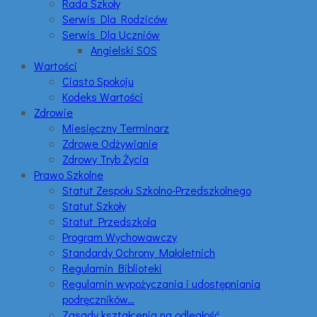
Rada Szkoły
Serwis Dla Rodziców
Serwis Dla Uczniów
Angielski SOS
Wartości
Ciasto Spokoju
Kodeks Wartości
Zdrowie
Miesięczny Terminarz
Zdrowe Odżywianie
Zdrowy Tryb Życia
Prawo Szkolne
Statut Zespołu Szkolno-Przedszkolnego
Statut Szkoły
Statut Przedszkola
Program Wychowawczy
Standardy Ochrony Małoletnich
Regulamin Biblioteki
Regulamin wypożyczania i udostępniania
podręczników…
Zasady kształcenia na odległość