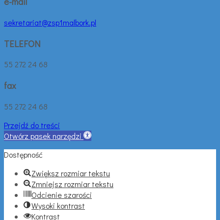
e-mail
sekretariat@zsp1malbork.pl
TELEFON
55 272 24 68
fax
55 272 24 68
Przejdź do treści
Otwórz pasek narzędzi
Dostępność
Zwiększ rozmiar tekstu
Zmniejsz rozmiar tekstu
Odcienie szarości
Wysoki kontrast
Kontrast