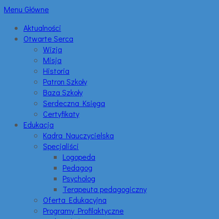
Menu Główne
Aktualności
Otwarte Serca
Wizja
Misja
Historia
Patron Szkoły
Baza Szkoły
Serdeczna Księga
Certyfikaty
Edukacja
Kadra Nauczycielska
Specjaliści
Logopeda
Pedagog
Psycholog
Terapeuta pedagogiczny
Oferta Edukacyjna
Programy Profilaktyczne