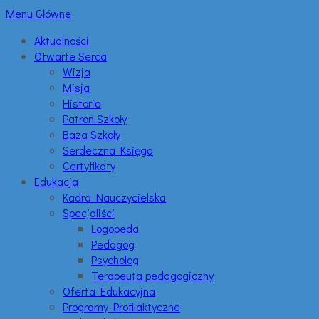
Menu Główne
Aktualności
Otwarte Serca
Wizja
Misja
Historia
Patron Szkoły
Baza Szkoły
Serdeczna Księga
Certyfikaty
Edukacja
Kadra Nauczycielska
Specjaliści
Logopeda
Pedagog
Psycholog
Terapeuta pedagogiczny
Oferta Edukacyjna
Programy Profilaktyczne