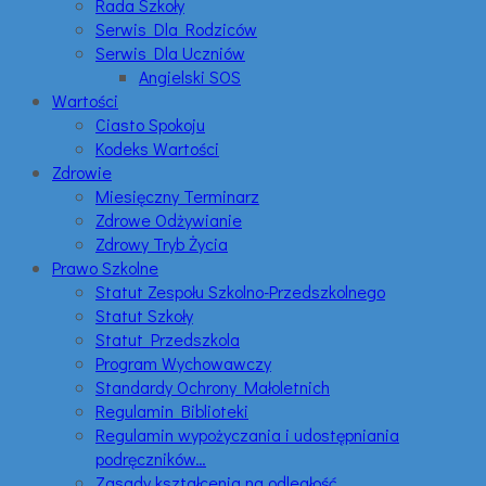
Rada Szkoły
Serwis Dla Rodziców
Serwis Dla Uczniów
Angielski SOS
Wartości
Ciasto Spokoju
Kodeks Wartości
Zdrowie
Miesięczny Terminarz
Zdrowe Odżywianie
Zdrowy Tryb Życia
Prawo Szkolne
Statut Zespołu Szkolno-Przedszkolnego
Statut Szkoły
Statut Przedszkola
Program Wychowawczy
Standardy Ochrony Małoletnich
Regulamin Biblioteki
Regulamin wypożyczania i udostępniania
podręczników…
Zasady kształcenia na odległość