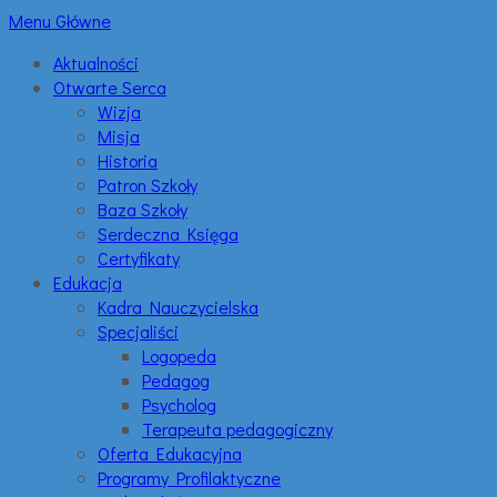
Menu Główne
Aktualności
Otwarte Serca
Wizja
Misja
Historia
Patron Szkoły
Baza Szkoły
Serdeczna Księga
Certyfikaty
Edukacja
Kadra Nauczycielska
Specjaliści
Logopeda
Pedagog
Psycholog
Terapeuta pedagogiczny
Oferta Edukacyjna
Programy Profilaktyczne