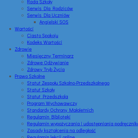
Rada Szkoły
Serwis Dla Rodziców
Serwis Dla Uczniów
Angielski SOS
Wartości
Ciasto Spokoju
Kodeks Wartości
Zdrowie
Miesięczny Terminarz
Zdrowe Odżywianie
Zdrowy Tryb Życia
Prawo Szkolne
Statut Zespołu Szkolno-Przedszkolnego
Statut Szkoły
Statut Przedszkola
Program Wychowawczy
Standardy Ochrony Małoletnich
Regulamin Biblioteki
Regulamin wypożyczania i udostępniania podręczni
Zasady kształcenia na odległość
Regulamin lekcji online