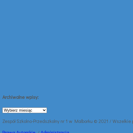
Archiwalne wpisy:
Archiwalne
wpisy:
Zespół Szkolno-Przedszkolny nr 1 w Malborku © 2021 / Wszelkie
Prawa
Autorskie
/
Administracja