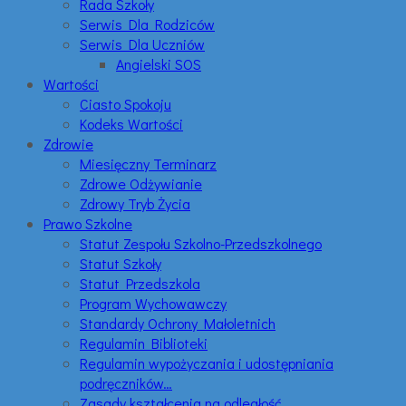
Rada Szkoły
Serwis Dla Rodziców
Serwis Dla Uczniów
Angielski SOS
Wartości
Ciasto Spokoju
Kodeks Wartości
Zdrowie
Miesięczny Terminarz
Zdrowe Odżywianie
Zdrowy Tryb Życia
Prawo Szkolne
Statut Zespołu Szkolno-Przedszkolnego
Statut Szkoły
Statut Przedszkola
Program Wychowawczy
Standardy Ochrony Małoletnich
Regulamin Biblioteki
Regulamin wypożyczania i udostępniania
podręczników…
Zasady kształcenia na odległość