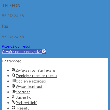
TELEFON
55 272 24 68
fax
55 272 24 68
Przejdź do treści
Otwórz pasek narzędzi
Dostępność
Zwiększ rozmiar tekstu
Zmniejsz rozmiar tekstu
Odcienie szarości
Wysoki kontrast
Kontrast
Jasne tło
Podkreśl linki
Resetuj