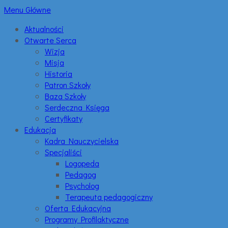
Menu Główne
Aktualności
Otwarte Serca
Wizja
Misja
Historia
Patron Szkoły
Baza Szkoły
Serdeczna Księga
Certyfikaty
Edukacja
Kadra Nauczycielska
Specjaliści
Logopeda
Pedagog
Psycholog
Terapeuta pedagogiczny
Oferta Edukacyjna
Programy Profilaktyczne