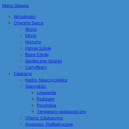
Menu Główne
Aktualności
Otwarte Serca
Wizja
Misja
Historia
Patron Szkoły
Baza Szkoły
Serdeczna Księga
Certyfikaty
Edukacja
Kadra Nauczycielska
Specjaliści
Logopeda
Pedagog
Psycholog
Terapeuta pedagogiczny
Oferta Edukacyjna
Programy Profilaktyczne