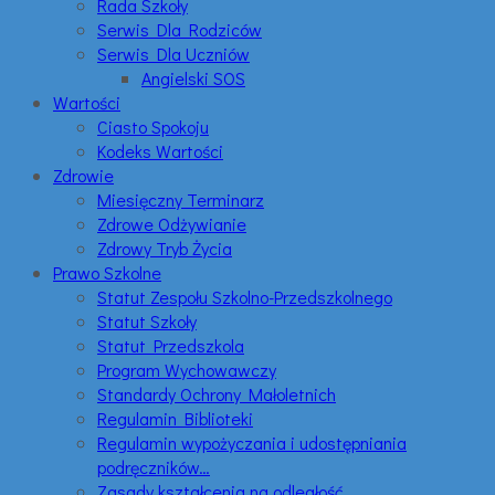
Rada Szkoły
Serwis Dla Rodziców
Serwis Dla Uczniów
Angielski SOS
Wartości
Ciasto Spokoju
Kodeks Wartości
Zdrowie
Miesięczny Terminarz
Zdrowe Odżywianie
Zdrowy Tryb Życia
Prawo Szkolne
Statut Zespołu Szkolno-Przedszkolnego
Statut Szkoły
Statut Przedszkola
Program Wychowawczy
Standardy Ochrony Małoletnich
Regulamin Biblioteki
Regulamin wypożyczania i udostępniania
podręczników…
Zasady kształcenia na odległość