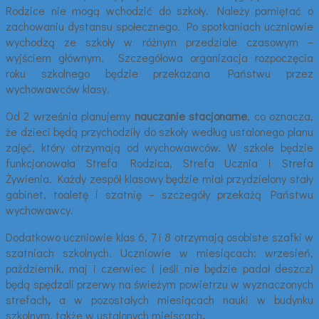
Rodzice nie mogą wchodzić do szkoły. Należy pamiętać o
zachowaniu dystansu społecznego. Po spotkaniach uczniowie
wychodzą ze szkoły w różnym przedziale czasowym –
wyjściem głównym. Szczegółowa organizacja rozpoczęcia
roku szkolnego będzie przekazana Państwu przez
wychowawców klasy.
Od 2 września planujemy
nauczanie stacjonarne
, co oznacza,
że dzieci będą przychodziły do szkoły według ustalonego planu
zajęć, który otrzymają od wychowawców. W szkole będzie
funkcjonowała Strefa Rodzica, Strefa Ucznia i Strefa
Żywienia. Każdy zespół klasowy będzie miał przydzielony stały
gabinet, toaletę i szatnię – szczegóły przekażą Państwu
wychowawcy.
Dodatkowo uczniowie klas 6, 7 i 8 otrzymają osobiste szafki w
szatniach szkolnych. Uczniowie w miesiącach: wrzesień,
październik, maj i czerwiec ( jeśli nie będzie padał deszcz)
będą spędzali przerwy na świeżym powietrzu w wyznaczonych
strefach
,
a w pozostałych miesiącach nauki w budynku
szkolnym, także w ustalonych miejscach
.