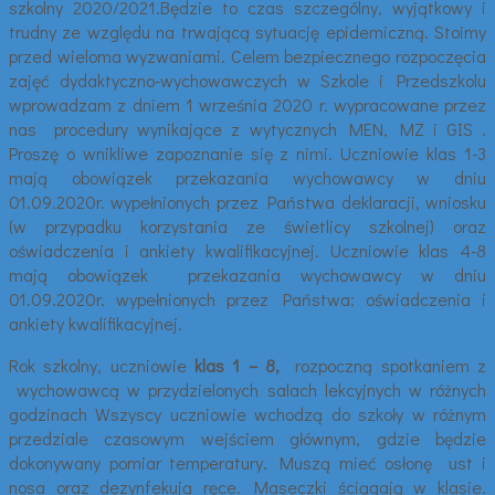
szkolny 2020/2021.Będzie to czas szczególny, wyjątkowy i
trudny ze względu na trwającą sytuację epidemiczną. Stoimy
przed wieloma wyzwaniami. Celem bezpiecznego rozpoczęcia
zajęć dydaktyczno-wychowawczych w Szkole i Przedszkolu
wprowadzam z dniem 1 września 2020 r. wypracowane przez
nas procedury wynikające z wytycznych MEN, MZ i GIS .
Proszę o wnikliwe zapoznanie się z nimi. Uczniowie klas 1-3
mają obowiązek przekazania wychowawcy w dniu
01.09.2020r. wypełnionych przez Państwa deklaracji, wniosku
(w przypadku korzystania ze świetlicy szkolnej) oraz
oświadczenia i ankiety kwalifikacyjnej. Uczniowie klas 4-8
mają obowiązek przekazania wychowawcy w dniu
01.09.2020r. wypełnionych przez Państwa: oświadczenia i
ankiety kwalifikacyjnej.
Rok szkolny, uczniowie
klas 1 – 8,
rozpoczną spotkaniem z
wychowawcą w przydzielonych salach lekcyjnych w różnych
godzinach Wszyscy uczniowie wchodzą do szkoły w różnym
przedziale czasowym wejściem głównym, gdzie będzie
dokonywany pomiar temperatury. Muszą mieć osłonę ust i
nosa oraz dezynfekują ręce. Maseczki ściągają w klasie.