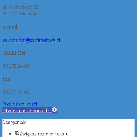
ul. Wybickiego 32
82-200 Malbork
e-mail
sekretariat@zsp1malbork.pl
TELEFON
55 272 24 68
fax
55 272 24 68
Przejdź do treści
Otwórz pasek narzędzi
Dostępność
Zwiększ rozmiar tekstu