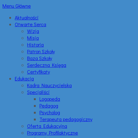
Menu Główne
Aktualności
Otwarte Serca
Wizja
Misja
Historia
Patron Szkoły
Baza Szkoły
Serdeczna Księga
Certyfikaty
Edukacja
Kadra Nauczycielska
Specjaliści
Logopeda
Pedagog
Psycholog
Terapeuta pedagogiczny
Oferta Edukacyjna
Programy Profilaktyczne