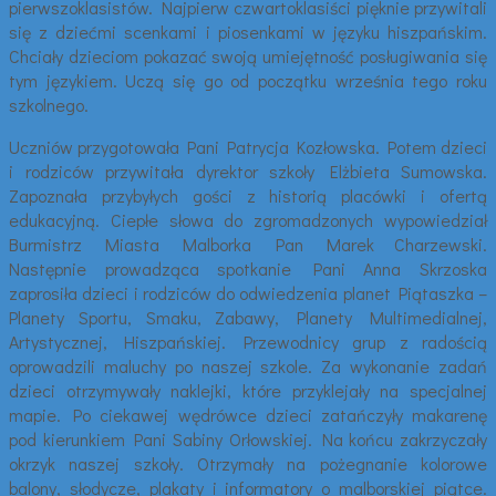
pierwszoklasistów. Najpierw czwartoklasiści pięknie przywitali
się z dziećmi scenkami i piosenkami w języku hiszpańskim.
Chciały dzieciom pokazać swoją umiejętność posługiwania się
tym językiem. Uczą się go od początku września tego roku
szkolnego.
Uczniów przygotowała Pani Patrycja Kozłowska. Potem dzieci
i rodziców przywitała dyrektor szkoły Elżbieta Sumowska.
Zapoznała przybyłych gości z historią placówki i ofertą
edukacyjną. Ciepłe słowa do zgromadzonych wypowiedział
Burmistrz Miasta Malborka Pan Marek Charzewski.
Następnie prowadząca spotkanie Pani Anna Skrzoska
zaprosiła dzieci i rodziców do odwiedzenia planet Piątaszka –
Planety Sportu, Smaku, Zabawy, Planety Multimedialnej,
Artystycznej, Hiszpańskiej. Przewodnicy grup z radością
oprowadzili maluchy po naszej szkole. Za wykonanie zadań
dzieci otrzymywały naklejki, które przyklejały na specjalnej
mapie. Po ciekawej wędrówce dzieci zatańczyły makarenę
pod kierunkiem Pani Sabiny Orłowskiej. Na końcu zakrzyczały
okrzyk naszej szkoły. Otrzymały na pożegnanie kolorowe
balony, słodycze, plakaty i informatory o malborskiej piątce.