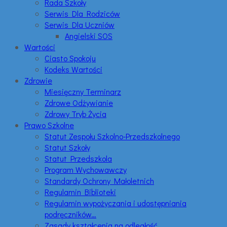
Rada Szkoły
Serwis Dla Rodziców
Serwis Dla Uczniów
Angielski SOS
Wartości
Ciasto Spokoju
Kodeks Wartości
Zdrowie
Miesięczny Terminarz
Zdrowe Odżywianie
Zdrowy Tryb Życia
Prawo Szkolne
Statut Zespołu Szkolno-Przedszkolnego
Statut Szkoły
Statut Przedszkola
Program Wychowawczy
Standardy Ochrony Małoletnich
Regulamin Biblioteki
Regulamin wypożyczania i udostępniania
podręczników…
Zasady kształcenia na odległość