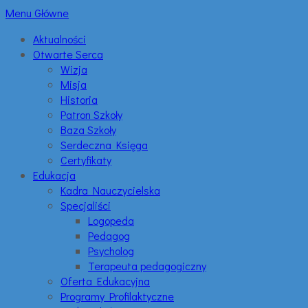
Menu Główne
Aktualności
Otwarte Serca
Wizja
Misja
Historia
Patron Szkoły
Baza Szkoły
Serdeczna Księga
Certyfikaty
Edukacja
Kadra Nauczycielska
Specjaliści
Logopeda
Pedagog
Psycholog
Terapeuta pedagogiczny
Oferta Edukacyjna
Programy Profilaktyczne