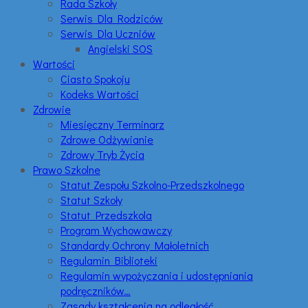
Rada Szkoły
Serwis Dla Rodziców
Serwis Dla Uczniów
Angielski SOS
Wartości
Ciasto Spokoju
Kodeks Wartości
Zdrowie
Miesięczny Terminarz
Zdrowe Odżywianie
Zdrowy Tryb Życia
Prawo Szkolne
Statut Zespołu Szkolno-Przedszkolnego
Statut Szkoły
Statut Przedszkola
Program Wychowawczy
Standardy Ochrony Małoletnich
Regulamin Biblioteki
Regulamin wypożyczania i udostępniania
podręczników…
Zasady kształcenia na odległość