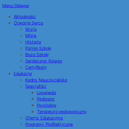
Menu Główne
Aktualności
Otwarte Serca
Wizja
Misja
Historia
Patron Szkoły
Baza Szkoły
Serdeczna Księga
Certyfikaty
Edukacja
Kadra Nauczycielska
Specjaliści
Logopeda
Pedagog
Psycholog
Terapeuta pedagogiczny
Oferta Edukacyjna
Programy Profilaktyczne