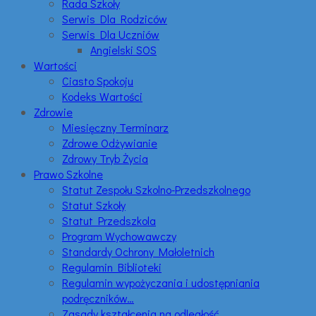
Rada Szkoły
Serwis Dla Rodziców
Serwis Dla Uczniów
Angielski SOS
Wartości
Ciasto Spokoju
Kodeks Wartości
Zdrowie
Miesięczny Terminarz
Zdrowe Odżywianie
Zdrowy Tryb Życia
Prawo Szkolne
Statut Zespołu Szkolno-Przedszkolnego
Statut Szkoły
Statut Przedszkola
Program Wychowawczy
Standardy Ochrony Małoletnich
Regulamin Biblioteki
Regulamin wypożyczania i udostępniania
podręczników…
Zasady kształcenia na odległość