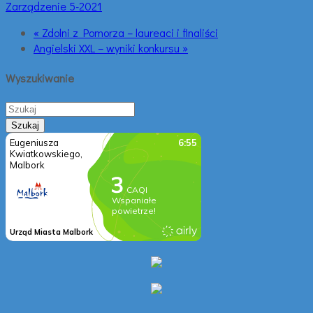
Zarządzenie 5-2021
« Zdolni z Pomorza – laureaci i finaliści
Angielski XXL – wyniki konkursu »
Wyszukiwanie