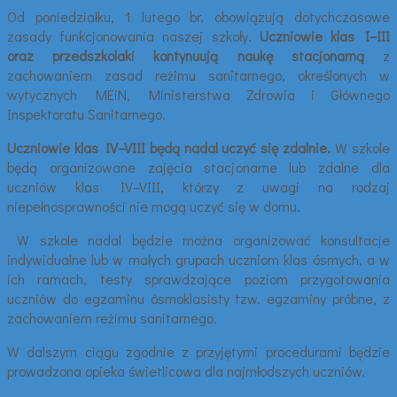
Od poniedziałku, 1 lutego br. obowiązują dotychczasowe
zasady funkcjonowania naszej szkoły.
Uczniowie klas I–III
oraz przedszkolaki
kontynuują naukę stacjonarną
z
zachowaniem zasad reżimu sanitarnego, określonych w
wytycznych MEiN, Ministerstwa Zdrowia i Głównego
Inspektoratu Sanitarnego.
Uczniowie klas IV–VIII będą nadal uczyć się zdalnie.
W szkole
będą organizowane zajęcia stacjonarne lub zdalne dla
uczniów klas IV–VIII, którzy z uwagi na rodzaj
niepełnosprawności nie mogą uczyć się w domu.
W szkole nadal będzie można organizować konsultacje
indywidualne lub w małych grupach uczniom klas ósmych, a w
ich ramach, testy sprawdzające poziom przygotowania
uczniów do egzaminu ósmoklasisty tzw. egzaminy próbne, z
zachowaniem reżimu sanitarnego.
W dalszym ciągu zgodnie z przyjętymi procedurami będzie
prowadzona opieka świetlicowa dla najmłodszych uczniów.