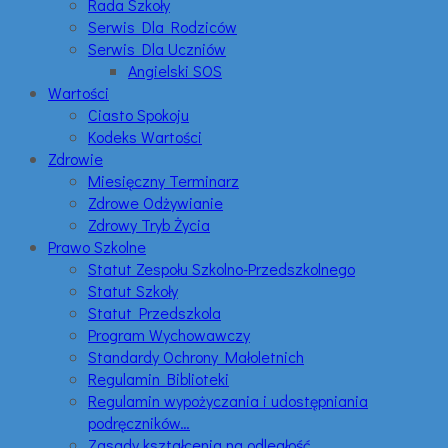
Rada Szkoły
Serwis Dla Rodziców
Serwis Dla Uczniów
Angielski SOS
Wartości
Ciasto Spokoju
Kodeks Wartości
Zdrowie
Miesięczny Terminarz
Zdrowe Odżywianie
Zdrowy Tryb Życia
Prawo Szkolne
Statut Zespołu Szkolno-Przedszkolnego
Statut Szkoły
Statut Przedszkola
Program Wychowawczy
Standardy Ochrony Małoletnich
Regulamin Biblioteki
Regulamin wypożyczania i udostępniania
podręczników…
Zasady kształcenia na odległość