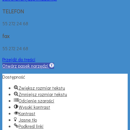
TELEFON
55 272 24 68
fax
55 272 24 68
Przejdź do treści
Otwórz pasek narzędzi
Dostępność
Zwiększ rozmiar tekstu
Zmniejsz rozmiar tekstu
Odcienie szarości
Wysoki kontrast
Kontrast
Jasne tło
Podkreśl linki