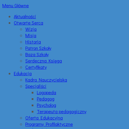
Menu Główne
Aktualności
Otwarte Serca
Wizja
Misja
Historia
Patron Szkoły
Baza Szkoły
Serdeczna Księga
Certyfikaty
Edukacja
Kadra Nauczycielska
Specjaliści
Logopeda
Pedagog
Psycholog
Terapeuta pedagogiczny
Oferta Edukacyjna
Programy Profilaktyczne