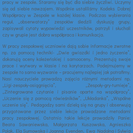
pracy w zespole. Staramy się być dla siebie życzliwi. Uczymy
się od siebie nawzajem. Wspólnie ustaliliśmy Kodeks Dobrej
Współpracy w Zespole w każdej klasie. Podczas wybierania
reguł, „obserwatorzy” zespołów śledzili dyskusję grupy,
zapisywali cytaty wypowiedzi uczestników, patrzyli i słuchali
czy w grupie jest dobra współpraca i komunikacja.
W pracy zespołowej uczniowie dają sobie informacje zwrotne
np. za pomocą techniki- „Dwie gwiazdki i jedno życzenie”,
dokonują oceny koleżeńskiej i samooceny. Prezentują swoje
prace i wytwory w klasie i na korytarzach. Podejmujemy w
zespole to samo wyzwanie – pracujemy najlepiej jak potrafimy.
Nasi nauczyciele prowadzą zajęcia różnymi metodami np.
„Ligi-zespoły-osiągnięcia”, „Zespoły-gry-turnieje”,
„Zintegrowane czytanie i pisanie oparte na współpracy”,
„Uczenie się z pomocą rówieśników”, „Układanka”, „Wspólne
uczenie się”. Pedagodzy sami dzielą się na grupy i obserwują
przygotowane przez siebie lekcje prowadzone metodami
pracy zespołowej. Ostatnio takie lekcje prowadziły Panie:
Beata Sawaniewska, Małgorzata Kuszowska, Agnieszka
Polak, Ela Sumowska i Joanna Evenden, Ewa Nadolna i Sylwia