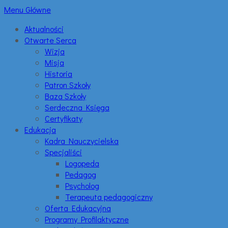
Menu Główne
Aktualności
Otwarte Serca
Wizja
Misja
Historia
Patron Szkoły
Baza Szkoły
Serdeczna Księga
Certyfikaty
Edukacja
Kadra Nauczycielska
Specjaliści
Logopeda
Pedagog
Psycholog
Terapeuta pedagogiczny
Oferta Edukacyjna
Programy Profilaktyczne