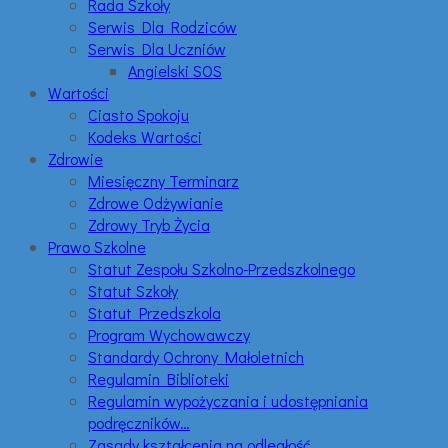
Rada Szkoły
Serwis Dla Rodziców
Serwis Dla Uczniów
Angielski SOS
Wartości
Ciasto Spokoju
Kodeks Wartości
Zdrowie
Miesięczny Terminarz
Zdrowe Odżywianie
Zdrowy Tryb Życia
Prawo Szkolne
Statut Zespołu Szkolno-Przedszkolnego
Statut Szkoły
Statut Przedszkola
Program Wychowawczy
Standardy Ochrony Małoletnich
Regulamin Biblioteki
Regulamin wypożyczania i udostępniania
podręczników…
Zasady kształcenia na odległość