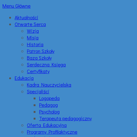
Menu Główne
Aktualności
Otwarte Serca
Wizja
Misja
Historia
Patron Szkoły
Baza Szkoły
Serdeczna Księga
Certyfikaty
Edukacja
Kadra Nauczycielska
Specjaliści
Logopeda
Pedagog
Psycholog
Terapeuta pedagogiczny
Oferta Edukacyjna
Programy Profilaktyczne