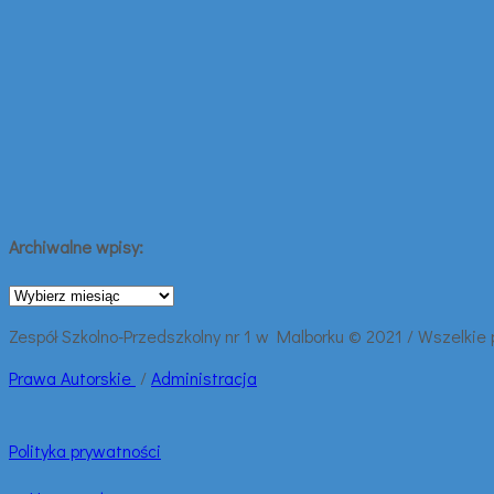
Archiwalne wpisy:
Archiwalne
wpisy:
Zespół Szkolno-Przedszkolny nr 1 w Malborku © 2021 / Wszelkie
Prawa
Autorskie
/
Administracja
Polityka prywatności