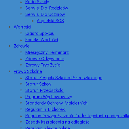
Rada Szkoły
Serwis Dla Rodziców
Serwis Dla Uczniów
Angielski SOS
Wartości
Ciasto Spokoju
Kodeks Wartości
Zdrowie
Miesięczny Terminarz
Zdrowe Odżywianie
Zdrowy Tryb Życia
Prawo Szkolne
Statut Zespołu Szkolno-Przedszkolnego
Statut Szkoły
Statut Przedszkola
Program Wychowawczy
Standardy Ochrony Małoletnich
Regulamin Biblioteki
Regulamin wypożyczania i udostępniania podręczni
Zasady kształcenia na odległość
Regulamin lekcji online