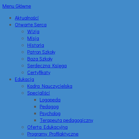
Menu Główne
Aktualności
Otwarte Serca
Wizja
Misja
Historia
Patron Szkoły
Baza Szkoły
Serdeczna Księga
Certyfikaty
Edukacja
Kadra Nauczycielska
Specjaliści
Logopeda
Pedagog
Psycholog
Terapeuta pedagogiczny
Oferta Edukacyjna
Programy Profilaktyczne