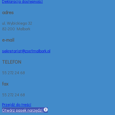
Deklaracja dostępności
adres
ul. Wybickiego 32
82-200 Malbork
e-mail
sekretariat@zsp1malbork.pl
TELEFON
55 272 24 68
fax
55 272 24 68
Przejdź do treści
Otwórz pasek narzędzi