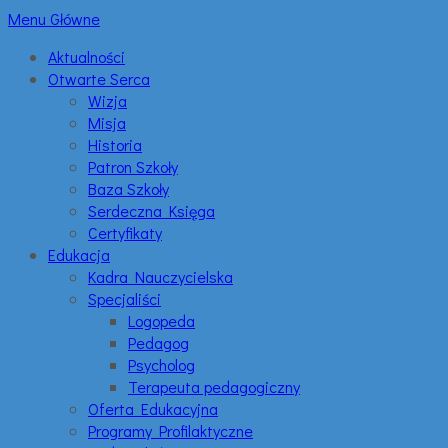
Menu Główne
Aktualności
Otwarte Serca
Wizja
Misja
Historia
Patron Szkoły
Baza Szkoły
Serdeczna Księga
Certyfikaty
Edukacja
Kadra Nauczycielska
Specjaliści
Logopeda
Pedagog
Psycholog
Terapeuta pedagogiczny
Oferta Edukacyjna
Programy Profilaktyczne