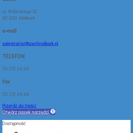
ul. Wybickiego 32
82-200 Malbork
e-mail
sekretariat@zsp1malbork.pl
TELEFON
55 272 24 68
fax
55 272 24 68
Przejdź do treści
Otwórz pasek narzędzi
Dostępność