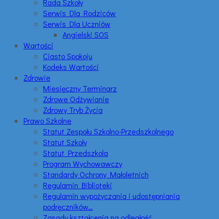
Rada Szkoły
Serwis Dla Rodziców
Serwis Dla Uczniów
Angielski SOS
Wartości
Ciasto Spokoju
Kodeks Wartości
Zdrowie
Miesięczny Terminarz
Zdrowe Odżywianie
Zdrowy Tryb Życia
Prawo Szkolne
Statut Zespołu Szkolno-Przedszkolnego
Statut Szkoły
Statut Przedszkola
Program Wychowawczy
Standardy Ochrony Małoletnich
Regulamin Biblioteki
Regulamin wypożyczania i udostępniania
podręczników…
Zasady kształcenia na odległość