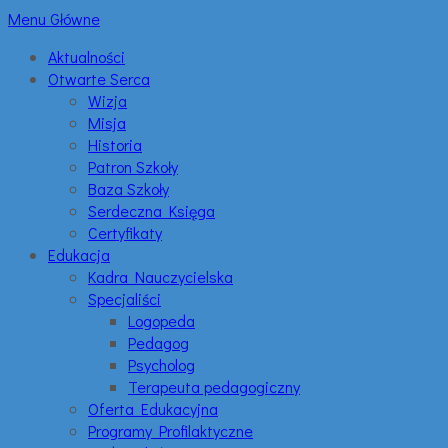
Menu Główne
Aktualności
Otwarte Serca
Wizja
Misja
Historia
Patron Szkoły
Baza Szkoły
Serdeczna Księga
Certyfikaty
Edukacja
Kadra Nauczycielska
Specjaliści
Logopeda
Pedagog
Psycholog
Terapeuta pedagogiczny
Oferta Edukacyjna
Programy Profilaktyczne