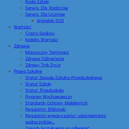
Rada Szkoły
Serwis Dla Rodziców
Serwis Dla Uczniów
Angielski SOS
Wartości
Ciasto Spokoju
Kodeks Wartości
Zdrowie
Miesięczny Terminarz
Zdrowe Odżywianie
Zdrowy Tryb Życia
Prawo Szkolne
Statut Zespołu Szkolno-Przedszkolnego
Statut Szkoły
Statut Przedszkola
Program Wychowawczy
Standardy Ochrony Małoletnich
Regulamin Biblioteki
Regulamin wypożyczania i udostępniania
podręczników…
Zasady kształcenia na odległość