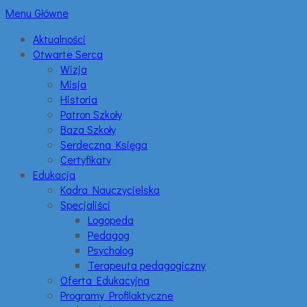
Menu Główne
Aktualności
Otwarte Serca
Wizja
Misja
Historia
Patron Szkoły
Baza Szkoły
Serdeczna Księga
Certyfikaty
Edukacja
Kadra Nauczycielska
Specjaliści
Logopeda
Pedagog
Psycholog
Terapeuta pedagogiczny
Oferta Edukacyjna
Programy Profilaktyczne