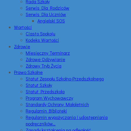
Rada Szkoły
Serwis Dla Rodziców
Serwis Dla Uczniów
Angielski SOS
Wartości
Ciasto Spokoju
Kodeks Wartości
Zdrowie
Miesięczny Terminarz
Zdrowe Odżywianie
Zdrowy Tryb Życia
Prawo Szkolne
Statut Zespołu Szkolno-Przedszkolnego
Statut Szkoły
Statut Przedszkola
Program Wychowawczy
Standardy Ochrony Małoletnich
Regulamin Biblioteki
Regulamin wypożyczania i udostępniania
podręczników…
Zasady kształcenia na odległość