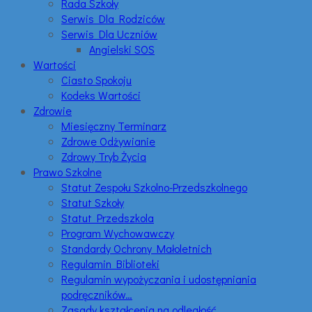
Rada Szkoły
Serwis Dla Rodziców
Serwis Dla Uczniów
Angielski SOS
Wartości
Ciasto Spokoju
Kodeks Wartości
Zdrowie
Miesięczny Terminarz
Zdrowe Odżywianie
Zdrowy Tryb Życia
Prawo Szkolne
Statut Zespołu Szkolno-Przedszkolnego
Statut Szkoły
Statut Przedszkola
Program Wychowawczy
Standardy Ochrony Małoletnich
Regulamin Biblioteki
Regulamin wypożyczania i udostępniania
podręczników…
Zasady kształcenia na odległość