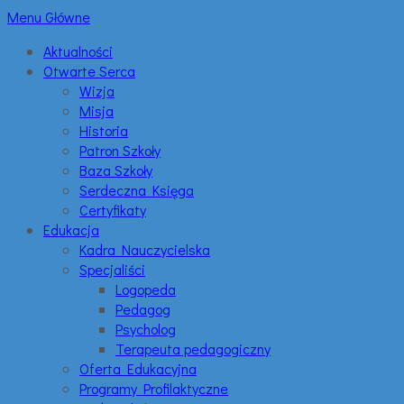
Menu Główne
Aktualności
Otwarte Serca
Wizja
Misja
Historia
Patron Szkoły
Baza Szkoły
Serdeczna Księga
Certyfikaty
Edukacja
Kadra Nauczycielska
Specjaliści
Logopeda
Pedagog
Psycholog
Terapeuta pedagogiczny
Oferta Edukacyjna
Programy Profilaktyczne