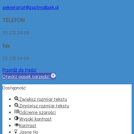
sekretariat@zsp1malbork.pl
TELEFON
55 272 24 68
fax
55 272 24 68
Przejdź do treści
Otwórz pasek narzędzi
Dostępność
Zwiększ rozmiar tekstu
Zmniejsz rozmiar tekstu
Odcienie szarości
Wysoki kontrast
Kontrast
Jasne tło