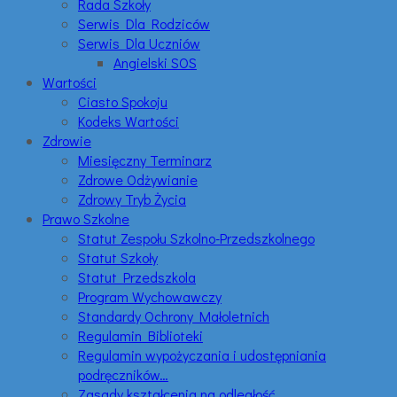
Rada Szkoły
Serwis Dla Rodziców
Serwis Dla Uczniów
Angielski SOS
Wartości
Ciasto Spokoju
Kodeks Wartości
Zdrowie
Miesięczny Terminarz
Zdrowe Odżywianie
Zdrowy Tryb Życia
Prawo Szkolne
Statut Zespołu Szkolno-Przedszkolnego
Statut Szkoły
Statut Przedszkola
Program Wychowawczy
Standardy Ochrony Małoletnich
Regulamin Biblioteki
Regulamin wypożyczania i udostępniania
podręczników…
Zasady kształcenia na odległość