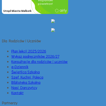
Dla Rodziców i Uczniów
Plan lekcji 2025/2026
Wykaz podręczników 2026/27
Konsultacje dla rodziców i uczniów
e-Dziennik
Świetlica Szkolna
Szef Kuchni Poleca
Biblioteka Szkolna
Nasi Darczyńcy
Kontakt
Partnerzy