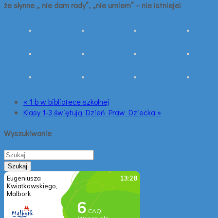
że słynne „ nie dam rady”, „nie umiem” – nie istnieje!
« 1 b w bibliotece szkolnej
Klasy 1-3 świętują Dzień Praw Dziecka »
Wyszukiwanie