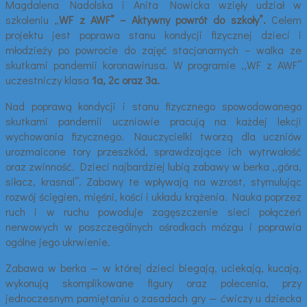
Magdalena Nadolska i Anita Nowicka wzięły udział w
szkoleniu „
WF z AWF” – Aktywny powrót do szkoły”.
Celem
projektu jest poprawa stanu kondycji fizycznej dzieci i
młodzieży po powrocie do zajęć stacjonarnych – walka ze
skutkami pandemii koronawirusa. W programie ,,WF z AWF’’
uczestniczy klasa
1a, 2c oraz 3a.
Nad poprawą kondycji i stanu fizycznego spowodowanego
skutkami pandemii uczniowie pracują na każdej lekcji
wychowania fizycznego. Nauczycielki tworzą dla uczniów
urozmaicone tory przeszkód, sprawdzające ich wytrwałość
oraz zwinność. Dzieci najbardziej lubią zabawy w berka ,,góra,
siłacz, krasnal’’. Zabawy te wpływają na wzrost, stymulując
rozwój ścięgien, mięśni, kości i układu krążenia. Nauka poprzez
ruch i w ruchu powoduje zagęszczenie sieci połączeń
nerwowych w poszczególnych ośrodkach mózgu i poprawia
ogólne jego ukrwienie.
Zabawa w berka — w której dzieci biegają, uciekają, kucają,
wykonują skomplikowane figury oraz polecenia, przy
jednoczesnym pamiętaniu o zasadach gry — ćwiczy u dziecka