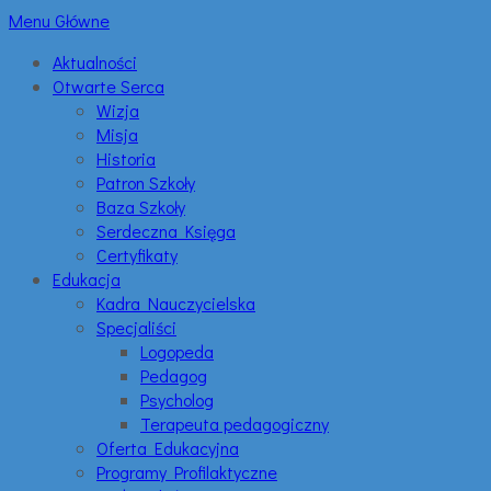
Menu Główne
Aktualności
Otwarte Serca
Wizja
Misja
Historia
Patron Szkoły
Baza Szkoły
Serdeczna Księga
Certyfikaty
Edukacja
Kadra Nauczycielska
Specjaliści
Logopeda
Pedagog
Psycholog
Terapeuta pedagogiczny
Oferta Edukacyjna
Programy Profilaktyczne