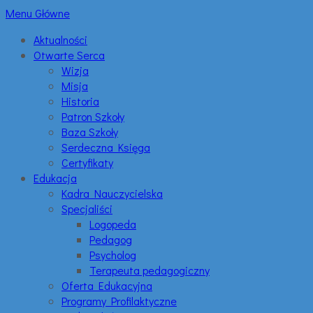
Menu Główne
Aktualności
Otwarte Serca
Wizja
Misja
Historia
Patron Szkoły
Baza Szkoły
Serdeczna Księga
Certyfikaty
Edukacja
Kadra Nauczycielska
Specjaliści
Logopeda
Pedagog
Psycholog
Terapeuta pedagogiczny
Oferta Edukacyjna
Programy Profilaktyczne