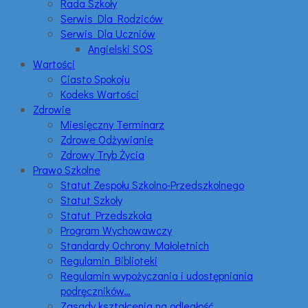
Rada Szkoły
Serwis Dla Rodziców
Serwis Dla Uczniów
Angielski SOS
Wartości
Ciasto Spokoju
Kodeks Wartości
Zdrowie
Miesięczny Terminarz
Zdrowe Odżywianie
Zdrowy Tryb Życia
Prawo Szkolne
Statut Zespołu Szkolno-Przedszkolnego
Statut Szkoły
Statut Przedszkola
Program Wychowawczy
Standardy Ochrony Małoletnich
Regulamin Biblioteki
Regulamin wypożyczania i udostępniania
podręczników…
Zasady kształcenia na odległość