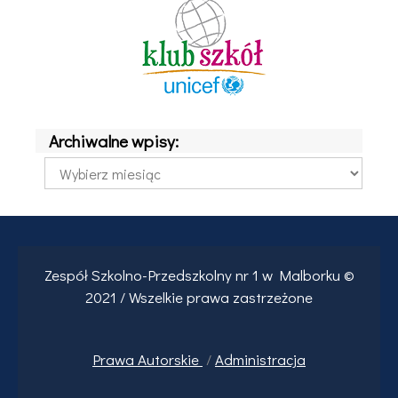
Archiwalne wpisy:
Archiwalne
wpisy:
Zespół Szkolno-Przedszkolny nr 1 w Malborku ©
2021 / Wszelkie prawa zastrzeżone
Prawa
Autorskie
/
Administracja