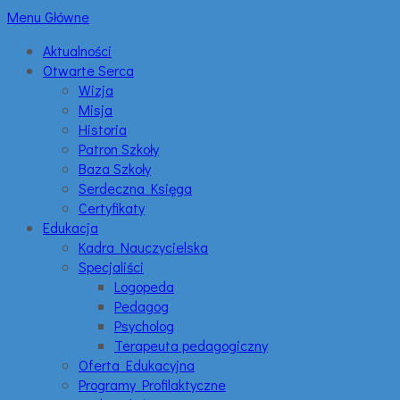
Menu Główne
Aktualności
Otwarte Serca
Wizja
Misja
Historia
Patron Szkoły
Baza Szkoły
Serdeczna Księga
Certyfikaty
Edukacja
Kadra Nauczycielska
Specjaliści
Logopeda
Pedagog
Psycholog
Terapeuta pedagogiczny
Oferta Edukacyjna
Programy Profilaktyczne