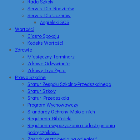
Rada Szkoły
Serwis Dla Rodziców
Serwis Dla Uczniów
Angielski SOS
Wartości
Ciasto Spokoju
Kodeks Wartości
Zdrowie
Miesięczny Terminarz
Zdrowe Odżywianie
Zdrowy Tryb Życia
Prawo Szkolne
Statut Zespołu Szkolno-Przedszkolnego
Statut Szkoły
Statut Przedszkola
Program Wychowawczy
Standardy Ochrony Małoletnich
Regulamin Biblioteki
Regulamin wypożyczania i udostępniania
podręczników…
Zasady kształcenia na odległość