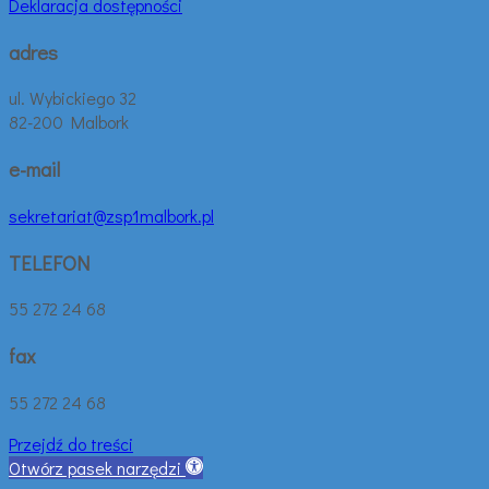
Deklaracja dostępności
adres
ul. Wybickiego 32
82-200 Malbork
e-mail
sekretariat@zsp1malbork.pl
TELEFON
55 272 24 68
fax
55 272 24 68
Przejdź do treści
Otwórz pasek narzędzi