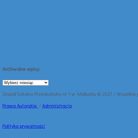
Archiwalne wpisy:
Archiwalne
wpisy:
Zespół Szkolno-Przedszkolny nr 1 w Malborku © 2021 / Wszelkie
Prawa
Autorskie
/
Administracja
Polityka prywatności