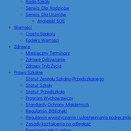
Rada Szkoły
Serwis Dla Rodziców
Serwis Dla Uczniów
Angielski SOS
Wartości
Ciasto Spokoju
Kodeks Wartości
Zdrowie
Miesięczny Terminarz
Zdrowe Odżywianie
Zdrowy Tryb Życia
Prawo Szkolne
Statut Zespołu Szkolno-Przedszkolnego
Statut Szkoły
Statut Przedszkola
Program Wychowawczy
Standardy Ochrony Małoletnich
Regulamin Biblioteki
Regulamin wypożyczania i udostępniania podręczni
Zasady kształcenia na odległość
Regulamin lekcji online