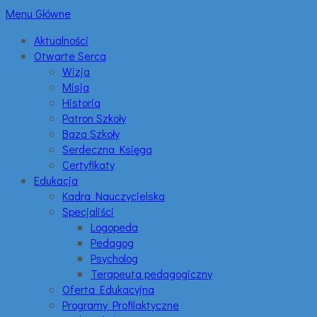
Menu Główne
Aktualności
Otwarte Serca
Wizja
Misja
Historia
Patron Szkoły
Baza Szkoły
Serdeczna Księga
Certyfikaty
Edukacja
Kadra Nauczycielska
Specjaliści
Logopeda
Pedagog
Psycholog
Terapeuta pedagogiczny
Oferta Edukacyjna
Programy Profilaktyczne