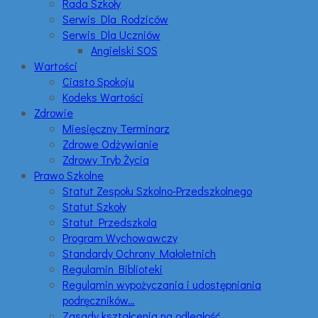
Rada Szkoły
Serwis Dla Rodziców
Serwis Dla Uczniów
Angielski SOS
Wartości
Ciasto Spokoju
Kodeks Wartości
Zdrowie
Miesięczny Terminarz
Zdrowe Odżywianie
Zdrowy Tryb Życia
Prawo Szkolne
Statut Zespołu Szkolno-Przedszkolnego
Statut Szkoły
Statut Przedszkola
Program Wychowawczy
Standardy Ochrony Małoletnich
Regulamin Biblioteki
Regulamin wypożyczania i udostępniania
podręczników…
Zasady kształcenia na odległość