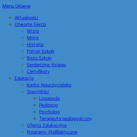
Menu Główne
Aktualności
Otwarte Serca
Wizja
Misja
Historia
Patron Szkoły
Baza Szkoły
Serdeczna Księga
Certyfikaty
Edukacja
Kadra Nauczycielska
Specjaliści
Logopeda
Pedagog
Psycholog
Terapeuta pedagogiczny
Oferta Edukacyjna
Programy Profilaktyczne