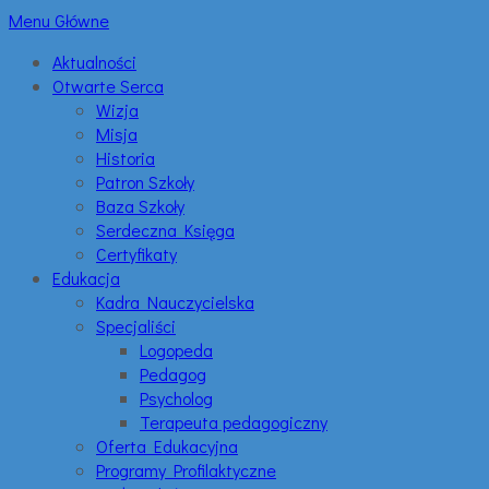
Menu Główne
Aktualności
Otwarte Serca
Wizja
Misja
Historia
Patron Szkoły
Baza Szkoły
Serdeczna Księga
Certyfikaty
Edukacja
Kadra Nauczycielska
Specjaliści
Logopeda
Pedagog
Psycholog
Terapeuta pedagogiczny
Oferta Edukacyjna
Programy Profilaktyczne