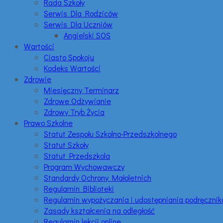
Rada Szkoły
Serwis Dla Rodziców
Serwis Dla Uczniów
Angielski SOS
Wartości
Ciasto Spokoju
Kodeks Wartości
Zdrowie
Miesięczny Terminarz
Zdrowe Odżywianie
Zdrowy Tryb Życia
Prawo Szkolne
Statut Zespołu Szkolno-Przedszkolnego
Statut Szkoły
Statut Przedszkola
Program Wychowawczy
Standardy Ochrony Małoletnich
Regulamin Biblioteki
Regulamin wypożyczania i udostępniania podręczni
Zasady kształcenia na odległość
Regulamin lekcji online