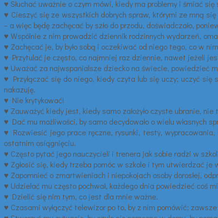
♥ Słuchać uważnie o czym mówi, kiedy ma problemy i śmiać się 
♥ Cieszyć się ze wszystkich dobrych spraw, którymi ze mną się 
– a więc będę zachęcać by szło do przodu, doświadczało, ponie
♥ Wspólnie z nim prowadzić dziennik rodzinnych wydarzeń, omaw
♥ Zachęcać je, by było sobą i oczekiwać od niego tego, co w nim
♥ Przytulać je często, co najmniej raz dziennie, nawet jeżeli jes
♥ Uważać za najwspanialsze dziecko na świecie, powiedzieć mu
♥ Przyłączać się do niego, kiedy czyta lub się uczy; uczyć si
nakazuję.
♥ Nie krytykować!
♥ Zauważyć kiedy jest, kiedy samo założyło czyste ubranie, nie 
♥ Dać mu możliwości, by samo decydowało o wielu własnych spr
♥ Rozwiesić jego prace ręczne, rysunki, testy, wypracowania, 
ostatnim osiągnięciu.
♥ Często pytać jego nauczycieli i trenera jak sobie radzi w szkol
♥ Zgłosić się, kiedy trzeba pomóc w szkole i tym utwierdzać je 
♥ Zapomnieć o zmartwieniach i niepokojach osoby dorosłej, odpr
♥ Udzielać mu często pochwał, każdego dnia powiedzieć coś mi
♥ Dzielić się nim tym, co jest dla mnie ważne.
♥ Czasami wyłączyć telewizor po to, by z nim pomówić; zawsze
♥ Stworzyć mu sytuację, by czuło się pomocne w domu, by pomaga