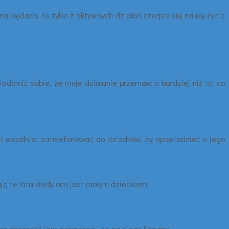
a błędach, że tylko z aktywnych działań czerpie się naukę życia
iadomić sobie, że moje działanie przemawia bardziej niż to, co
imi wspólnie; zatelefonować do dziadków, by opowiedzieć o jego
ją te lata kiedy ono jest małym dzieckiem.
o obecność jest potrzebna i że na niego liczymy.