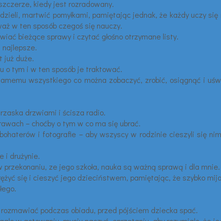
szczerze, kiedy jest rozradowany.
dzieli, martwić pomyłkami, pamiętając jednak, że każdy uczy się n
waż w ten sposób czegoś się nauczy.
iać bieżące sprawy i czytać głośno otrzymane listy.
 najlepsze.
t już duże.
 o tym i w ten sposób je traktować.
ę samemu wszystkiego co można zobaczyć, zrobić, osiągnąć i uśw
trzaska drzwiami i ścisza radio.
awach – choćby o tym w co ma się ubrać.
bohaterów i fotografie – aby wszyscy w rodzinie cieszyli się n
e i drużynie.
w przekonaniu, ze jego szkoła, nauka są ważną sprawą i dla mnie.
ężyć się i cieszyć jego dzieciństwem, pamiętając, że szybko mija
łego.
 rozmawiać podczas obiadu, przed pójściem dziecka spać.
ło w gotowaniu, myciu naczyń, sprzątaniu, aby rozumiało, że jeg