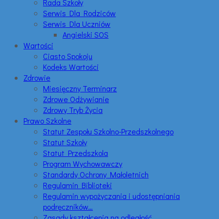
Rada Szkoły
Serwis Dla Rodziców
Serwis Dla Uczniów
Angielski SOS
Wartości
Ciasto Spokoju
Kodeks Wartości
Zdrowie
Miesięczny Terminarz
Zdrowe Odżywianie
Zdrowy Tryb Życia
Prawo Szkolne
Statut Zespołu Szkolno-Przedszkolnego
Statut Szkoły
Statut Przedszkola
Program Wychowawczy
Standardy Ochrony Małoletnich
Regulamin Biblioteki
Regulamin wypożyczania i udostępniania
podręczników…
Zasady kształcenia na odległość