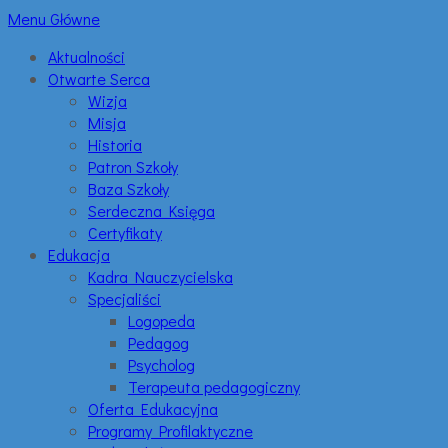
Menu Główne
Aktualności
Otwarte Serca
Wizja
Misja
Historia
Patron Szkoły
Baza Szkoły
Serdeczna Księga
Certyfikaty
Edukacja
Kadra Nauczycielska
Specjaliści
Logopeda
Pedagog
Psycholog
Terapeuta pedagogiczny
Oferta Edukacyjna
Programy Profilaktyczne