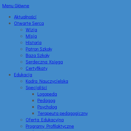
Menu Główne
Aktualności
Otwarte Serca
Wizja
Misja
Historia
Patron Szkoły
Baza Szkoły
Serdeczna Księga
Certyfikaty
Edukacja
Kadra Nauczycielska
Specjaliści
Logopeda
Pedagog
Psycholog
Terapeuta pedagogiczny
Oferta Edukacyjna
Programy Profilaktyczne