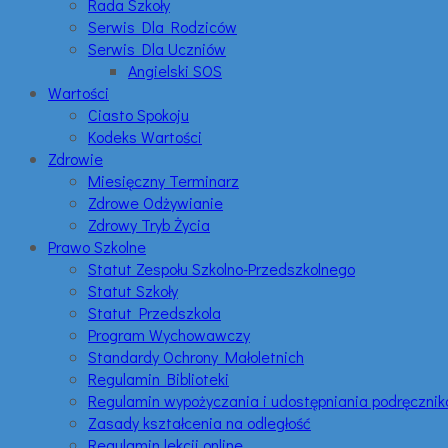
Rada Szkoły
Serwis Dla Rodziców
Serwis Dla Uczniów
Angielski SOS
Wartości
Ciasto Spokoju
Kodeks Wartości
Zdrowie
Miesięczny Terminarz
Zdrowe Odżywianie
Zdrowy Tryb Życia
Prawo Szkolne
Statut Zespołu Szkolno-Przedszkolnego
Statut Szkoły
Statut Przedszkola
Program Wychowawczy
Standardy Ochrony Małoletnich
Regulamin Biblioteki
Regulamin wypożyczania i udostępniania podręczni
Zasady kształcenia na odległość
Regulamin lekcji online