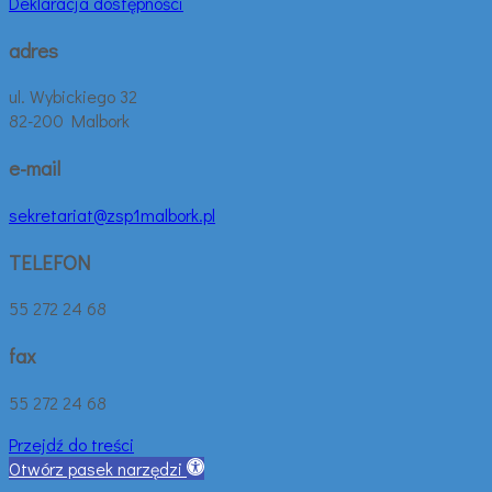
Deklaracja dostępności
adres
ul. Wybickiego 32
82-200 Malbork
e-mail
sekretariat@zsp1malbork.pl
TELEFON
55 272 24 68
fax
55 272 24 68
Przejdź do treści
Otwórz pasek narzędzi