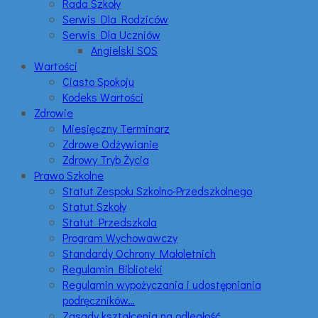
Rada Szkoły
Serwis Dla Rodziców
Serwis Dla Uczniów
Angielski SOS
Wartości
Ciasto Spokoju
Kodeks Wartości
Zdrowie
Miesięczny Terminarz
Zdrowe Odżywianie
Zdrowy Tryb Życia
Prawo Szkolne
Statut Zespołu Szkolno-Przedszkolnego
Statut Szkoły
Statut Przedszkola
Program Wychowawczy
Standardy Ochrony Małoletnich
Regulamin Biblioteki
Regulamin wypożyczania i udostępniania
podręczników…
Zasady kształcenia na odległość