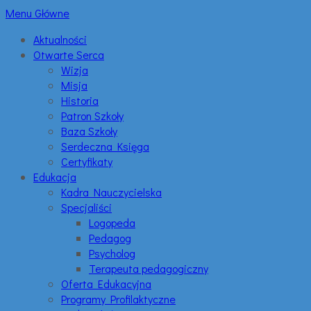
Menu Główne
Aktualności
Otwarte Serca
Wizja
Misja
Historia
Patron Szkoły
Baza Szkoły
Serdeczna Księga
Certyfikaty
Edukacja
Kadra Nauczycielska
Specjaliści
Logopeda
Pedagog
Psycholog
Terapeuta pedagogiczny
Oferta Edukacyjna
Programy Profilaktyczne