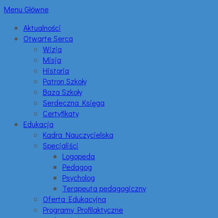
Menu Główne
Aktualności
Otwarte Serca
Wizja
Misja
Historia
Patron Szkoły
Baza Szkoły
Serdeczna Księga
Certyfikaty
Edukacja
Kadra Nauczycielska
Specjaliści
Logopeda
Pedagog
Psycholog
Terapeuta pedagogiczny
Oferta Edukacyjna
Programy Profilaktyczne