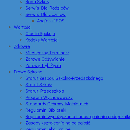
Rada Szkoły
Serwis Dla Rodziców
Serwis Dla Uczniów
Angielski SOS
Wartości
Ciasto Spokoju
Kodeks Wartości
Zdrowie
Miesięczny Terminarz
Zdrowe Odżywianie
Zdrowy Tryb Życia
Prawo Szkolne
Statut Zespołu Szkolno-Przedszkolnego
Statut Szkoły
Statut Przedszkola
Program Wychowawczy
Standardy Ochrony Małoletnich
Regulamin Biblioteki
Regulamin wypożyczania i udostępniania podręczni
Zasady kształcenia na odległość
Regulamin lekcji online