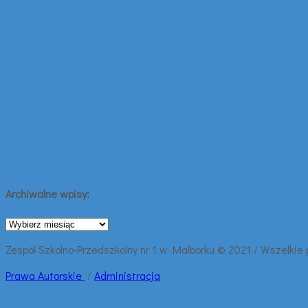
Archiwalne wpisy:
Archiwalne
wpisy:
Zespół Szkolno-Przedszkolny nr 1 w Malborku © 2021 / Wszelkie
Prawa
Autorskie
/
Administracja