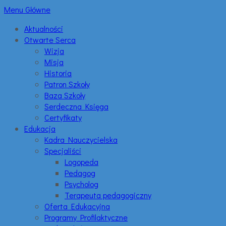
Menu Główne
Aktualności
Otwarte Serca
Wizja
Misja
Historia
Patron Szkoły
Baza Szkoły
Serdeczna Księga
Certyfikaty
Edukacja
Kadra Nauczycielska
Specjaliści
Logopeda
Pedagog
Psycholog
Terapeuta pedagogiczny
Oferta Edukacyjna
Programy Profilaktyczne