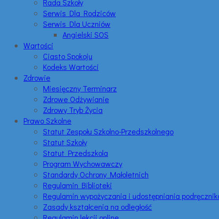
Rada Szkoły
Serwis Dla Rodziców
Serwis Dla Uczniów
Angielski SOS
Wartości
Ciasto Spokoju
Kodeks Wartości
Zdrowie
Miesięczny Terminarz
Zdrowe Odżywianie
Zdrowy Tryb Życia
Prawo Szkolne
Statut Zespołu Szkolno-Przedszkolnego
Statut Szkoły
Statut Przedszkola
Program Wychowawczy
Standardy Ochrony Małoletnich
Regulamin Biblioteki
Regulamin wypożyczania i udostępniania podręczni
Zasady kształcenia na odległość
Regulamin lekcji online