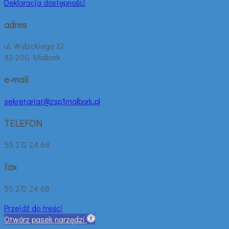
Deklaracja dostępności
adres
ul. Wybickiego 32
82-200 Malbork
e-mail
sekretariat@zsp1malbork.pl
TELEFON
55 272 24 68
fax
55 272 24 68
Przejdź do treści
Otwórz pasek narzędzi