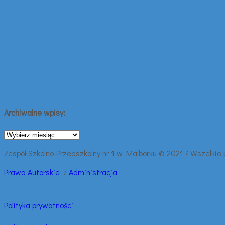
Archiwalne wpisy:
Archiwalne
wpisy:
Zespół Szkolno-Przedszkolny nr 1 w Malborku © 2021 / Wszelkie
Prawa
Autorskie
/
Administracja
Polityka prywatności