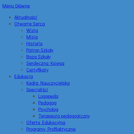
Menu Główne
Aktualności
Otwarte Serca
Wizja
Misja
Historia
Patron Szkoły
Baza Szkoły
Serdeczna Księga
Certyfikaty
Edukacja
Kadra Nauczycielska
Specjaliści
Logopeda
Pedagog
Psycholog
Terapeuta pedagogiczny
Oferta Edukacyjna
Programy Profilaktyczne