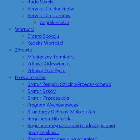
Rada Szkoły
Serwis Dla Rodziców
Serwis Dla Uczniów
Angielski SOS
Wartości
Ciasto Spokoju
Kodeks Wartości
Zdrowie
Miesięczny Terminarz
Zdrowe Odżywianie
Zdrowy Tryb Życia
Prawo Szkolne
Statut Zespołu Szkolno-Przedszkolnego
Statut Szkoły
Statut Przedszkola
Program Wychowawczy
Standardy Ochrony Małoletnich
Regulamin Biblioteki
Regulamin wypożyczania i udostępniania
podręczników…
Zasady kształcenia na odległość