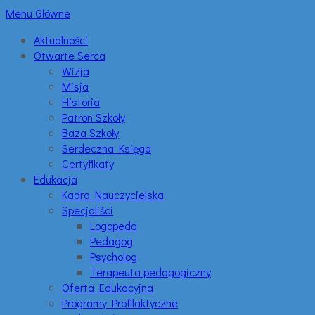
Menu Główne
Aktualności
Otwarte Serca
Wizja
Misja
Historia
Patron Szkoły
Baza Szkoły
Serdeczna Księga
Certyfikaty
Edukacja
Kadra Nauczycielska
Specjaliści
Logopeda
Pedagog
Psycholog
Terapeuta pedagogiczny
Oferta Edukacyjna
Programy Profilaktyczne