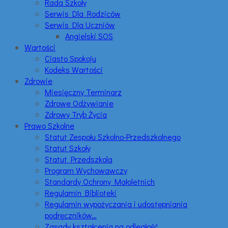
Rada Szkoły
Serwis Dla Rodziców
Serwis Dla Uczniów
Angielski SOS
Wartości
Ciasto Spokoju
Kodeks Wartości
Zdrowie
Miesięczny Terminarz
Zdrowe Odżywianie
Zdrowy Tryb Życia
Prawo Szkolne
Statut Zespołu Szkolno-Przedszkolnego
Statut Szkoły
Statut Przedszkola
Program Wychowawczy
Standardy Ochrony Małoletnich
Regulamin Biblioteki
Regulamin wypożyczania i udostępniania
podręczników…
Zasady kształcenia na odległość