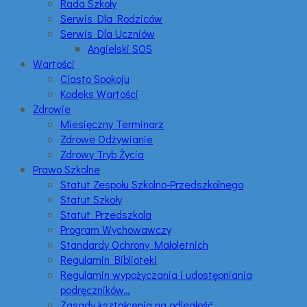
Rada Szkoły
Serwis Dla Rodziców
Serwis Dla Uczniów
Angielski SOS
Wartości
Ciasto Spokoju
Kodeks Wartości
Zdrowie
Miesięczny Terminarz
Zdrowe Odżywianie
Zdrowy Tryb Życia
Prawo Szkolne
Statut Zespołu Szkolno-Przedszkolnego
Statut Szkoły
Statut Przedszkola
Program Wychowawczy
Standardy Ochrony Małoletnich
Regulamin Biblioteki
Regulamin wypożyczania i udostępniania
podręczników…
Zasady kształcenia na odległość