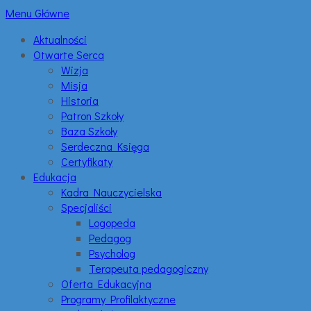
Menu Główne
Aktualności
Otwarte Serca
Wizja
Misja
Historia
Patron Szkoły
Baza Szkoły
Serdeczna Księga
Certyfikaty
Edukacja
Kadra Nauczycielska
Specjaliści
Logopeda
Pedagog
Psycholog
Terapeuta pedagogiczny
Oferta Edukacyjna
Programy Profilaktyczne