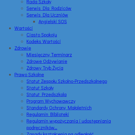
Rada Szkoły
Serwis Dla Rodziców
Serwis Dla Uczniów
Angielski SOS
Wartości
Ciasto Spokoju
Kodeks Wartości
Zdrowie
Miesięczny Terminarz
Zdrowe Odżywianie
Zdrowy Tryb Życia
Prawo Szkolne
Statut Zespołu Szkolno-Przedszkolnego
Statut Szkoły
Statut Przedszkola
Program Wychowawczy
Standardy Ochrony Małoletnich
Regulamin Biblioteki
Regulamin wypożyczania i udostępniania
podręczników…
Zasady kształcenia na odległość