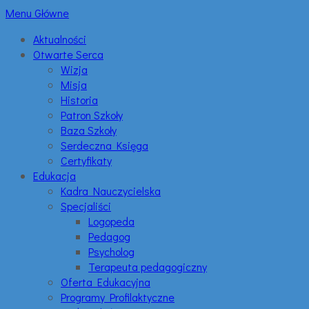
Menu Główne
Aktualności
Otwarte Serca
Wizja
Misja
Historia
Patron Szkoły
Baza Szkoły
Serdeczna Księga
Certyfikaty
Edukacja
Kadra Nauczycielska
Specjaliści
Logopeda
Pedagog
Psycholog
Terapeuta pedagogiczny
Oferta Edukacyjna
Programy Profilaktyczne