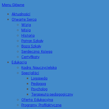
Menu Główne
Aktualności
Otwarte Serca
Wizja
Misja
Historia
Patron Szkoły
Baza Szkoły
Serdeczna Księga
Certyfikaty
Edukacja
Kadra Nauczycielska
Specjaliści
Logopeda
Pedagog
Psycholog
Terapeuta pedagogiczny
Oferta Edukacyjna
Programy Profilaktyczne