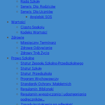
Rada Szkoły
Serwis Dla Rodziców
Serwis Dla Uczniów
Angielski SOS
Wartości
Ciasto Spokoju
Kodeks Wartości
Zdrowie
Miesięczny Terminarz
Zdrowe Odżywianie
Zdrowy Tryb Życia
Prawo Szkolne
Statut Zespołu Szkolno-Przedszkolnego
Statut Szkoły
Statut Przedszkola
Program Wychowawczy
Standardy Ochrony Małoletnich
Regulamin Biblioteki
Regulamin wypożyczania i udostępniania
podręczników…
Zasady kształcenia na odległość