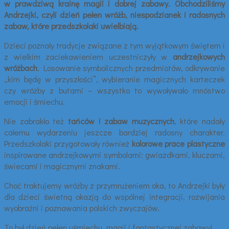
w prawdziwą krainę magii i dobrej zabawy. Obchodziliśmy
Andrzejki, czyli dzień pełen wróżb, niespodzianek i radosnych
zabaw, które przedszkolaki uwielbiają.
Dzieci poznały tradycje związane z tym wyjątkowym świętem i
z wielkim zaciekawieniem uczestniczyły w
andrzejkowych
wróżbach
. Losowanie symbolicznych przedmiotów, odkrywanie
„kim będę w przyszłości”, wybieranie magicznych karteczek
czy wróżby z butami – wszystko to wywoływało mnóstwo
emocji i śmiechu.
Nie zabrakło też
tańców i zabaw muzycznych
, które nadały
całemu wydarzeniu jeszcze bardziej radosny charakter.
Przedszkolaki przygotowały również
kolorowe prace plastyczne
inspirowane andrzejkowymi symbolami: gwiazdkami, kluczami,
świecami i magicznymi znakami.
Choć traktujemy wróżby z przymrużeniem oka, to Andrzejki były
dla dzieci świetną okazją do wspólnej integracji, rozwijania
wyobraźni i poznawania polskich zwyczajów.
To był dzień pełen uśmiechu, magii i fantastycznej zabawy!