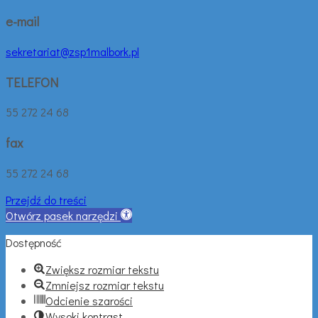
e-mail
sekretariat@zsp1malbork.pl
TELEFON
55 272 24 68
fax
55 272 24 68
Przejdź do treści
Otwórz pasek narzędzi
Dostępność
Zwiększ rozmiar tekstu
Zmniejsz rozmiar tekstu
Odcienie szarości
Wysoki kontrast