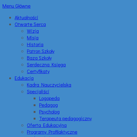
Menu Główne
Aktualności
Otwarte Serca
Wizja
Misja
Historia
Patron Szkoły
Baza Szkoły
Serdeczna Księga
Certyfikaty
Edukacja
Kadra Nauczycielska
Specjaliści
Logopeda
Pedagog
Psycholog
Terapeuta pedagogiczny
Oferta Edukacyjna
Programy Profilaktyczne