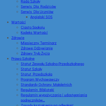
Rada Szkoły
Serwis Dla Rodziców
Serwis Dla Uczniów
Angielski SOS
Wartości
Ciasto Spokoju
Kodeks Wartości
Zdrowie
Miesięczny Terminarz
Zdrowe Odżywianie
Zdrowy Tryb Życia
Prawo Szkolne
Statut Zespołu Szkolno-Przedszkolnego
Statut Szkoły
Statut Przedszkola
Program Wychowawczy
Standardy Ochrony Małoletnich
Regulamin Biblioteki
Regulamin wypożyczania i udostępniania
podręczników…
Zasady kształcenia na odległość