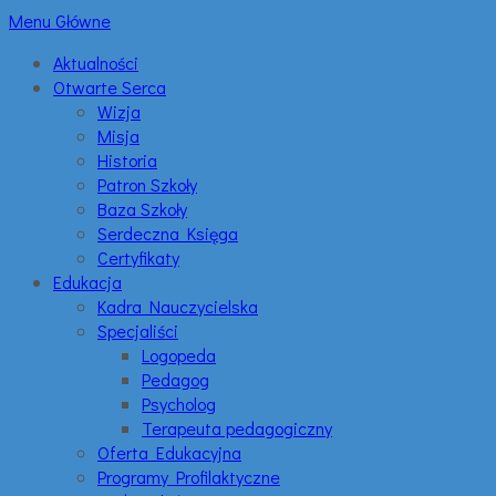
Menu Główne
Aktualności
Otwarte Serca
Wizja
Misja
Historia
Patron Szkoły
Baza Szkoły
Serdeczna Księga
Certyfikaty
Edukacja
Kadra Nauczycielska
Specjaliści
Logopeda
Pedagog
Psycholog
Terapeuta pedagogiczny
Oferta Edukacyjna
Programy Profilaktyczne