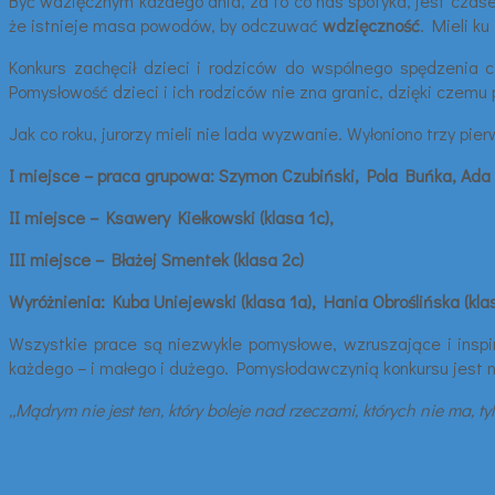
Być wdzięcznym każdego dnia, za to co nas spotyka, jest czas
że istnieje masa powodów, by odczuwać
wdzięczność
. Mieli k
Konkurs zachęcił dzieci i rodziców do wspólnego spędzenia 
Pomysłowość dzieci i ich rodziców nie zna granic, dzięki czemu
Jak co roku, jurorzy mieli nie lada wyzwanie. Wyłoniono trzy pie
I miejsce – praca grupowa: Szymon Czubiński, Pola Buńka, Ada 
II miejsce – Ksawery Kiełkowski (klasa 1c),
III miejsce – Błażej Smentek (klasa 2c)
Wyróżnienia: Kuba Uniejewski (klasa 1a), Hania Obroślińska (klas
Wszystkie prace są niezwykle pomysłowe, wzruszające i inspi
każdego – i małego i dużego. Pomysłodawczynią konkursu jest 
„Mądrym nie jest ten, który boleje nad rzeczami, których nie ma, tyl