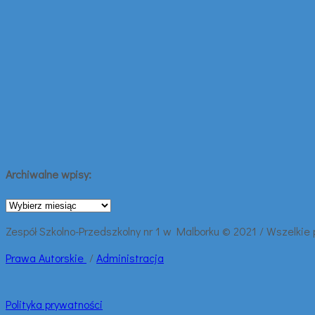
Archiwalne wpisy:
Archiwalne
wpisy:
Zespół Szkolno-Przedszkolny nr 1 w Malborku © 2021 / Wszelkie
Prawa
Autorskie
/
Administracja
Polityka prywatności