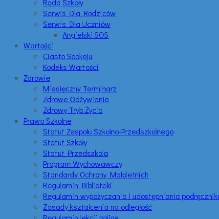
Rada Szkoły
Serwis Dla Rodziców
Serwis Dla Uczniów
Angielski SOS
Wartości
Ciasto Spokoju
Kodeks Wartości
Zdrowie
Miesięczny Terminarz
Zdrowe Odżywianie
Zdrowy Tryb Życia
Prawo Szkolne
Statut Zespołu Szkolno-Przedszkolnego
Statut Szkoły
Statut Przedszkola
Program Wychowawczy
Standardy Ochrony Małoletnich
Regulamin Biblioteki
Regulamin wypożyczania i udostępniania podręczni
Zasady kształcenia na odległość
Regulamin lekcji online