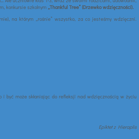
Ale uczniowie klas 1-3, wraz ze swoimi rodzicami, udowodnili,
nym, konkursie szkolnym
„Thankful Tree”
(Drzewko wdzięczności).
ie), na którym „rośnie” wszystko, za co jesteśmy wdzięczni.
i być może skłaniając do refleksji nad wdzięcznością w życiu
Epiktet z Hieraplis