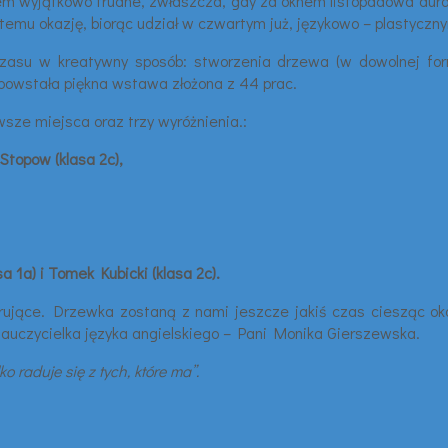
em wyjątkowo trudne, zwłaszcza, gdy za oknem listopadowa aura… 
u temu okazję, biorąc udział w czwartym już, językowo – plastycz
czasu w kreatywny sposób: stworzenia drzewa (w dowolnej form
 powstała piękna wstawa złożona z 44 prac.
rwsze miejsca oraz trzy wyróżnienia.:
Stopow (klasa 2c),
a 1a) i Tomek Kubicki (klasa 2c).
rujące. Drzewka zostaną z nami jeszcze jakiś czas ciesząc oko 
nauczycielka języka angielskiego – Pani Monika Gierszewska.
ko raduje się z tych, które ma”.