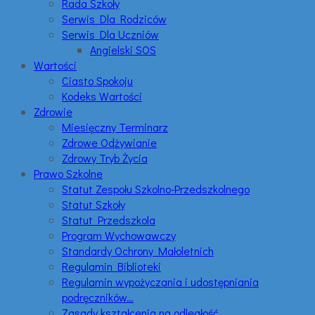
Rada Szkoły
Serwis Dla Rodziców
Serwis Dla Uczniów
Angielski SOS
Wartości
Ciasto Spokoju
Kodeks Wartości
Zdrowie
Miesięczny Terminarz
Zdrowe Odżywianie
Zdrowy Tryb Życia
Prawo Szkolne
Statut Zespołu Szkolno-Przedszkolnego
Statut Szkoły
Statut Przedszkola
Program Wychowawczy
Standardy Ochrony Małoletnich
Regulamin Biblioteki
Regulamin wypożyczania i udostępniania
podręczników…
Zasady kształcenia na odległość