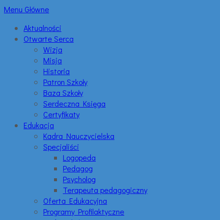
Menu Główne
Aktualności
Otwarte Serca
Wizja
Misja
Historia
Patron Szkoły
Baza Szkoły
Serdeczna Księga
Certyfikaty
Edukacja
Kadra Nauczycielska
Specjaliści
Logopeda
Pedagog
Psycholog
Terapeuta pedagogiczny
Oferta Edukacyjna
Programy Profilaktyczne