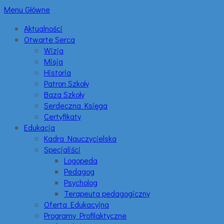
Menu Główne
Aktualności
Otwarte Serca
Wizja
Misja
Historia
Patron Szkoły
Baza Szkoły
Serdeczna Księga
Certyfikaty
Edukacja
Kadra Nauczycielska
Specjaliści
Logopeda
Pedagog
Psycholog
Terapeuta pedagogiczny
Oferta Edukacyjna
Programy Profilaktyczne