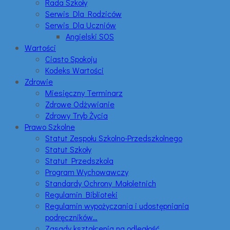
Rada Szkoły
Serwis Dla Rodziców
Serwis Dla Uczniów
Angielski SOS
Wartości
Ciasto Spokoju
Kodeks Wartości
Zdrowie
Miesięczny Terminarz
Zdrowe Odżywianie
Zdrowy Tryb Życia
Prawo Szkolne
Statut Zespołu Szkolno-Przedszkolnego
Statut Szkoły
Statut Przedszkola
Program Wychowawczy
Standardy Ochrony Małoletnich
Regulamin Biblioteki
Regulamin wypożyczania i udostępniania
podręczników…
Zasady kształcenia na odległość