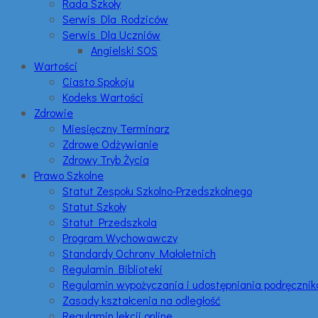
Rada Szkoły
Serwis Dla Rodziców
Serwis Dla Uczniów
Angielski SOS
Wartości
Ciasto Spokoju
Kodeks Wartości
Zdrowie
Miesięczny Terminarz
Zdrowe Odżywianie
Zdrowy Tryb Życia
Prawo Szkolne
Statut Zespołu Szkolno-Przedszkolnego
Statut Szkoły
Statut Przedszkola
Program Wychowawczy
Standardy Ochrony Małoletnich
Regulamin Biblioteki
Regulamin wypożyczania i udostępniania podręczni
Zasady kształcenia na odległość
Regulamin lekcji online