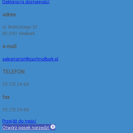
Deklaracja dostępności
adres
ul. Wybickiego 32
82-200 Malbork
e-mail
sekretariat@zsp1malbork.pl
TELEFON
55 272 24 68
fax
55 272 24 68
Przejdź do treści
Otwórz pasek narzędzi