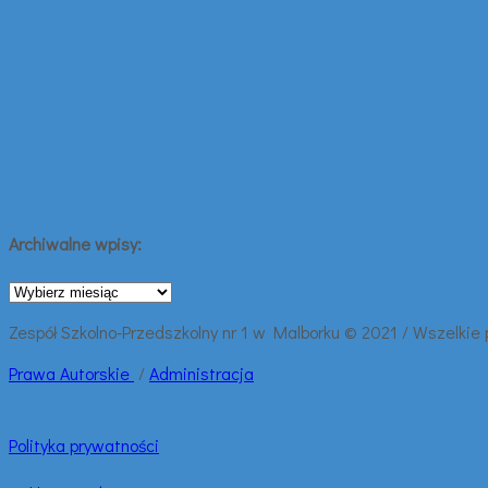
Archiwalne wpisy:
Archiwalne
wpisy:
Zespół Szkolno-Przedszkolny nr 1 w Malborku © 2021 / Wszelkie
Prawa
Autorskie
/
Administracja
Polityka prywatności