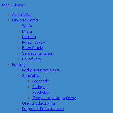
Menu Główne
Aktualności
Otwarte Serca
Wizja
Misja
Historia
Patron Szkoły
Baza Szkoły
Serdeczna Księga
Certyfikaty
Edukacja
Kadra Nauczycielska
Specjaliści
Logopeda
Pedagog
Psycholog
Terapeuta pedagogiczny
Oferta Edukacyjna
Programy Profilaktyczne